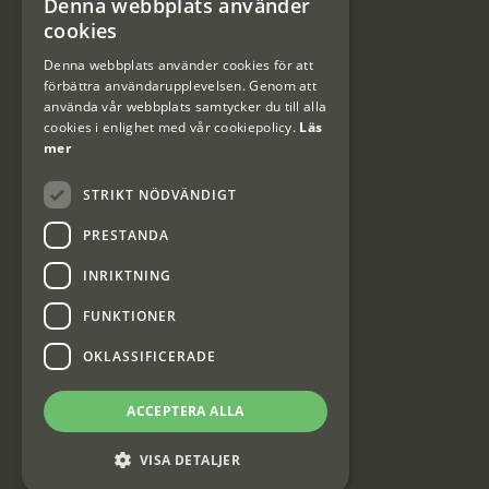
Denna webbplats använder
#Interjaktfamily
SWEDISH
cookies
DANISH
Denna webbplats använder cookies för att
förbättra användarupplevelsen. Genom att
Kundklubb
använda vår webbplats samtycker du till alla
cookies i enlighet med vår cookiepolicy.
Läs
Information om kundklubben.
mer
STRIKT NÖDVÄNDIGT
PRESTANDA
INRIKTNING
Interjakt SE
FUNKTIONER
OKLASSIFICERADE
Interjakt Sweden AB, Årjäng
Org: 553222-3915
ACCEPTERA ALLA
VISA DETALJER