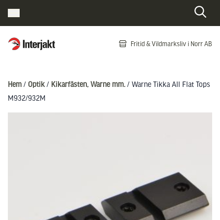
Interjakt SE
Fritid & Vildmarksliv i Norr AB
Hoppa till innehåll
Hem
/
Optik
/
Kikarfästen, Warne mm.
/ Warne Tikka All Flat Tops
M932/932M