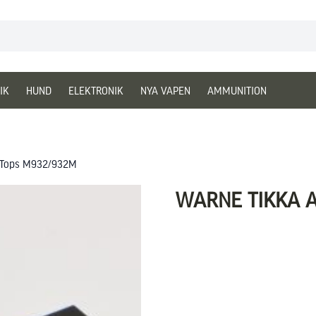
IK
HUND
ELEKTRONIK
NYA VAPEN
AMMUNITION
t Tops M932/932M
WARNE TIKKA A