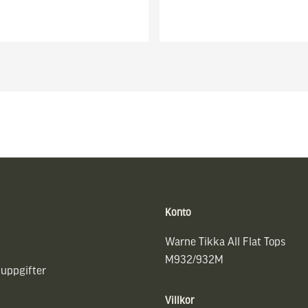
Konto
Warne Tikka All Flat Tops
M932/932M
uppgifter
Villkor