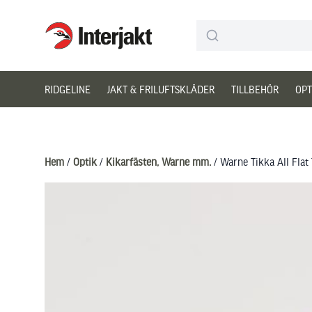
Interjakt SE
Hoppa till innehåll
RIDGELINE
JAKT & FRILUFTSKLÄDER
TILLBEHÖR
OPT
Hem
/
Optik
/
Kikarfästen, Warne mm.
/ Warne Tikka All Fla