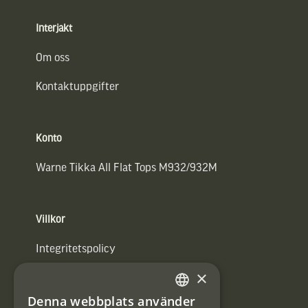
Interjakt
Om oss
Kontaktuppgifter
Konto
Warne Tikka All Flat Tops M932/932M
Villkor
Integritetspolicy
×
Användarvillkor
Denna webbplats använder
#Interjaktfamily
SWEDISH