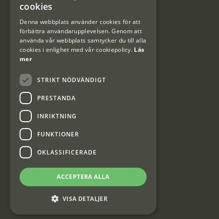
cookies
DANISH
Denna webbplats använder cookies för att
förbättra användarupplevelsen. Genom att
Kundklubb
använda vår webbplats samtycker du till alla
cookies i enlighet med vår cookiepolicy.
Läs
Information om kundklubben.
mer
STRIKT NÖDVÄNDIGT
PRESTANDA
INRIKTNING
Interjakt SE
FUNKTIONER
OKLASSIFICERADE
Interjakt Sweden AB, Årjäng
Org: 553222-3915
ACCEPTERA ALLA
VISA DETALJER