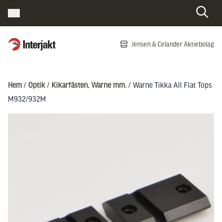
Interjakt SE
Jensen & Celander Aktiebolag
Hoppa till innehåll
Hem
/
Optik
/
Kikarfästen, Warne mm.
/ Warne Tikka All Flat Tops
M932/932M