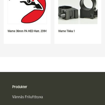
Warne 36mm PA MED Matt. 231M
Warne Tikka 1
Sidfot
Produkter
Vännäs Friluftbyxa