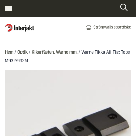
Interjakt SE
Strömwalls sportfiske
Hoppa till innehåll
Hem
/
Optik
/
Kikarfästen, Warne mm.
/ Warne Tikka All Flat Tops
M932/932M