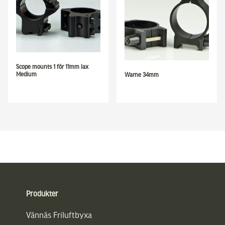
Scope mounts 1 för 11mm lax
Medium
Warne 34mm
Sidfot
Produkter
Vännäs Friluftbyxa