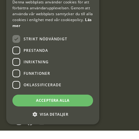
Denna webbplats använder cookies för att
#Interjaktfamily
förbättra användarupplevelsen. Genom att
använda vår webbplats samtycker du till alla
cookies i enlighet med vår cookiepolicy.
Läs
mer
Kundklubb
STRIKT NÖDVÄNDIGT
Information om kundklubben.
PRESTANDA
INRIKTNING
FUNKTIONER
OKLASSIFICERADE
Interjakt SE
ACCEPTERA ALLA
Interjakt Sweden AB, Årjäng
Org: 553222-3915
VISA DETALJER