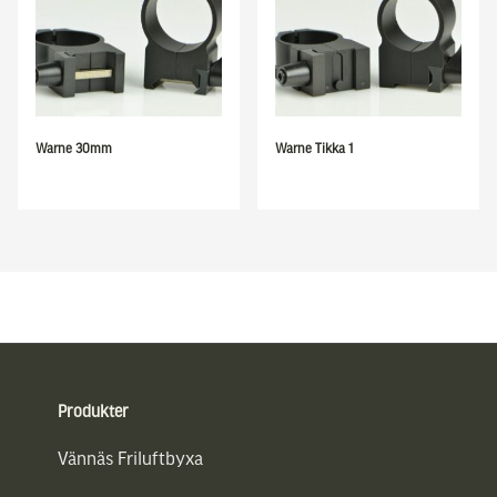
Warne 30mm
Warne Tikka 1
Sidfot
Produkter
Vännäs Friluftbyxa