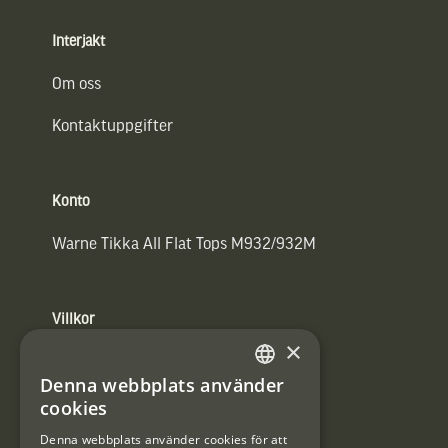
Interjakt
Om oss
Kontaktuppgifter
Konto
Warne Tikka All Flat Tops M932/932M
Villkor
×
Integritetspolicy
Denna webbplats använder
SWEDISH
Användarvillkor
cookies
DANISH
Denna webbplats använder cookies för att
#Interjaktfamily