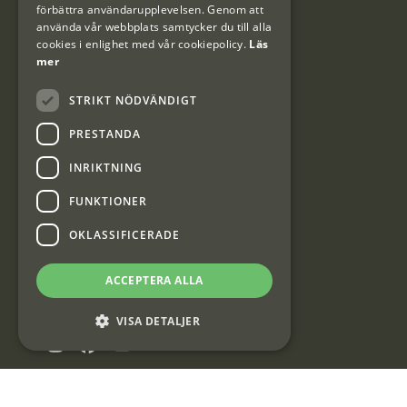
förbättra användarupplevelsen. Genom att
använda vår webbplats samtycker du till alla
cookies i enlighet med vår cookiepolicy.
Läs
mer
Kundklubb
STRIKT NÖDVÄNDIGT
Information om kundklubben.
PRESTANDA
INRIKTNING
FUNKTIONER
OKLASSIFICERADE
Interjakt SE
ACCEPTERA ALLA
Interjakt Sweden AB, Årjäng
Org: 553222-3915
VISA DETALJER