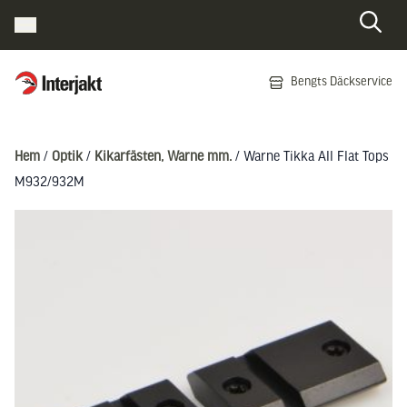
Interjakt SE
Bengts Däckservice
Hoppa till innehåll
Hem
/
Optik
/
Kikarfästen, Warne mm.
/ Warne Tikka All Flat Tops
M932/932M