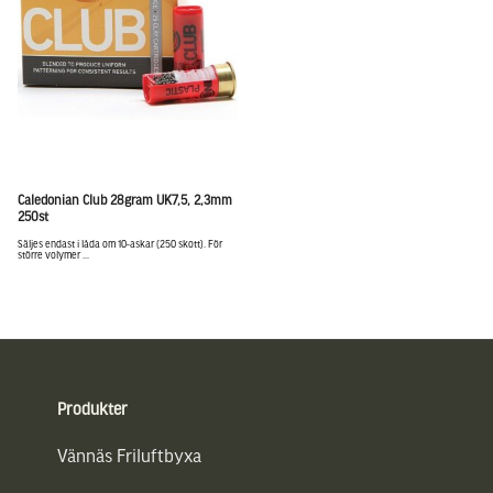
Caledonian Club 28gram UK7,5, 2,3mm
250st
Säljes endast i låda om 10-askar (250 skott). För
större volymer ...
Sidfot
Produkter
Vännäs Friluftbyxa