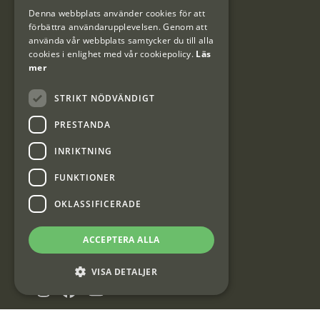
DANISH
Denna webbplats använder cookies för att
#Interjaktfamily
förbättra användarupplevelsen. Genom att
använda vår webbplats samtycker du till alla
cookies i enlighet med vår cookiepolicy.
Läs
mer
Kundklubb
STRIKT NÖDVÄNDIGT
Information om kundklubben.
PRESTANDA
INRIKTNING
FUNKTIONER
Interjakt SE
OKLASSIFICERADE
ACCEPTERA ALLA
Interjakt Sweden AB, Årjäng
Org: 553222-3915
VISA DETALJER