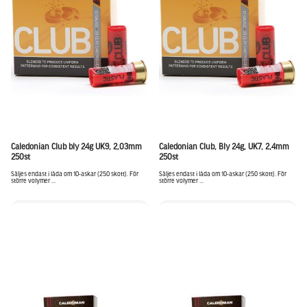
Caledonian Club bly 24g UK9, 2,03mm
Caledonian Club, Bly 24g, UK7, 2,4mm
250st
250st
Säljes endast i låda om 10-askar (250 skott). För
Säljes endast i låda om 10-askar (250 skott). För
större volymer ...
större volymer ...