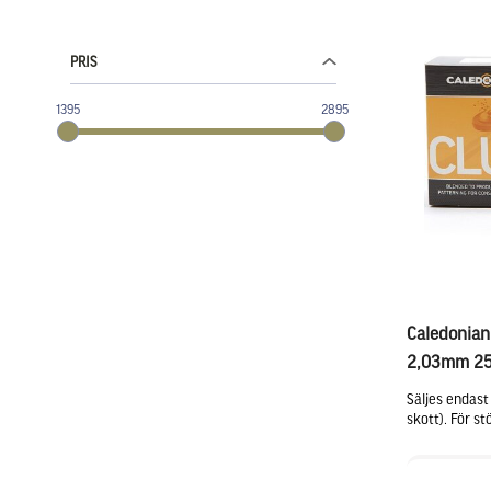
PRIS
1395
2895
Caledonian
2,03mm 25
Säljes endast
skott). För st