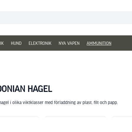
IK
HUND
ELEKTRONIK
NYA VAPEN
AMMUNITION
DONIAN HAGEL
agel i olika viktklasser med förladdning av plast, filt och papp.