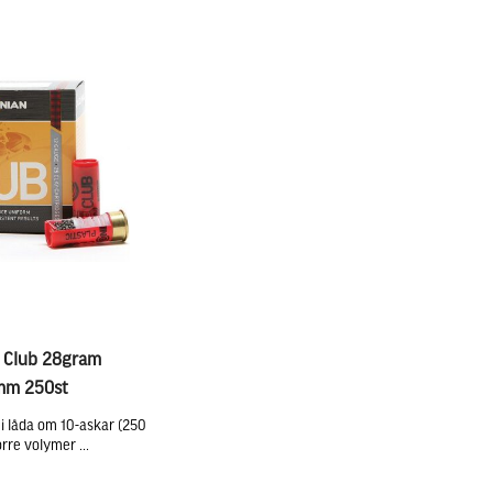
n Club 28gram
3mm 250st
 i låda om 10-askar (250
örre volymer ...