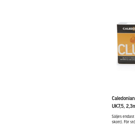
Caledonia
UK7,5, 2,
Säljes endast
skott). För st