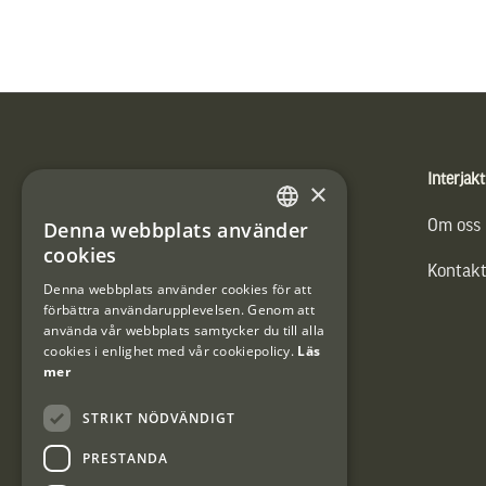
Sidfot
Produkter
Interjakt
×
Vännäs Friluftbyxa
Om oss
Denna webbplats använder
SWEDISH
cookies
Kontakt
DANISH
Denna webbplats använder cookies för att
förbättra användarupplevelsen. Genom att
använda vår webbplats samtycker du till alla
cookies i enlighet med vår cookiepolicy.
Läs
mer
STRIKT NÖDVÄNDIGT
PRESTANDA