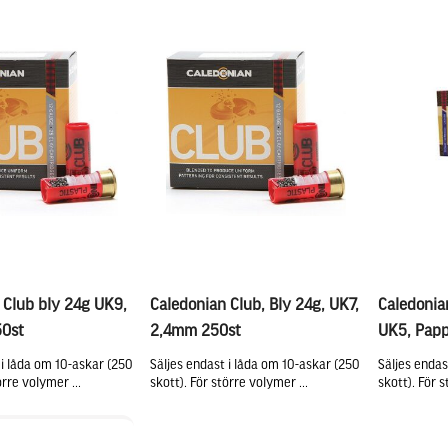
 Club bly 24g UK9,
Caledonian Club, Bly 24g, UK7,
Caledonian
0st
2,4mm 250st
UK5, Papp
 i låda om 10-askar (250
Säljes endast i låda om 10-askar (250
Säljes endas
örre volymer ...
skott). För större volymer ...
skott). För s