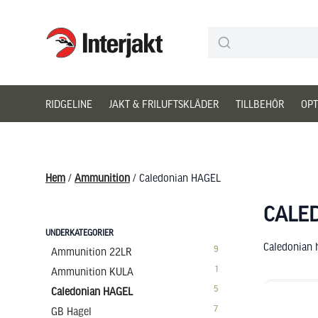
Interjakt SE
Hoppa till innehåll
RIDGELINE
JAKT & FRILUFTSKLÄDER
TILLBEHÖR
OPT
Hem
/
Ammunition
/ Caledonian HAGEL
CALE
UNDERKATEGORIER
Caledonian h
9
Ammunition 22LR
1
Ammunition KULA
5
Caledonian HAGEL
7
GB Hagel