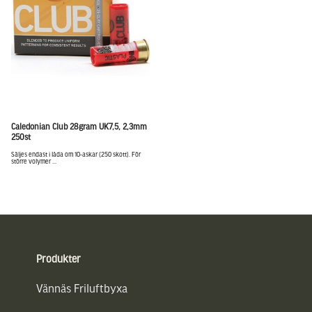
Caledonian Club 28gram UK7,5, 2,3mm
250st
Säljes endast i låda om 10-askar (250 skott). För
större volymer ...
Sidfot
Produkter
Vännäs Friluftbyxa