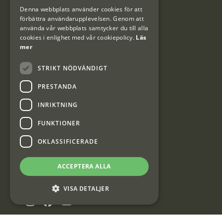
DANISH
Denna webbplats använder cookies för att
#Interjaktfamily
förbättra användarupplevelsen. Genom att
använda vår webbplats samtycker du till alla
cookies i enlighet med vår cookiepolicy.
Läs
mer
Kundklubb
STRIKT NÖDVÄNDIGT
Information om kundklubben.
PRESTANDA
INRIKTNING
FUNKTIONER
Interjakt SE
OKLASSIFICERADE
ACCEPTERA ALLA
Interjakt Sweden AB, Årjäng
Org: 553222-3915
VISA DETALJER