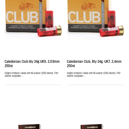
Caledonian Club bly 24g UK9, 2,03mm
Caledonian Club, Bly 24g, UK7, 2,4mm
250st
250st
Säljes endast i låda om 10-askar (250 skott). För
Säljes endast i låda om 10-askar (250 skott). För
större volymer ...
större volymer ...