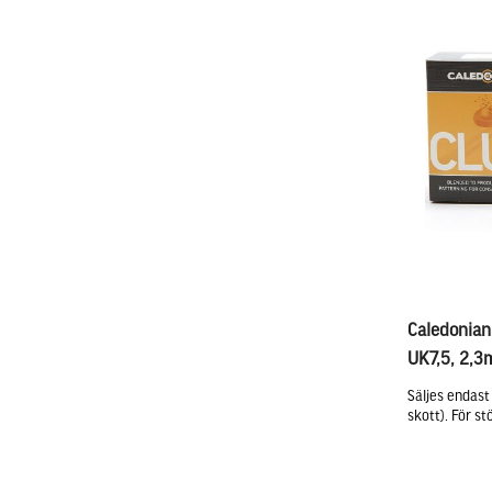
Caledonia
UK7,5, 2,
Säljes endast
skott). För st