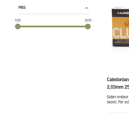
PRIS
1395
2895
Caledonian
2,03mm 25
Säljes endast
skott). För st