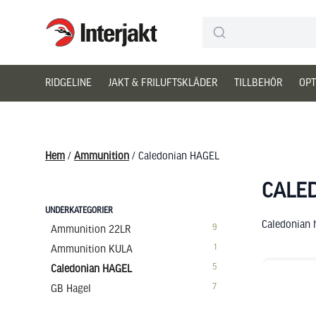
Interjakt SE
Hoppa till innehåll
RIDGELINE
JAKT & FRILUFTSKLÄDER
TILLBEHÖR
OPT
Hem
/
Ammunition
/ Caledonian HAGEL
CALE
UNDERKATEGORIER
Caledonian h
9
Ammunition 22LR
1
Ammunition KULA
5
Caledonian HAGEL
7
GB Hagel