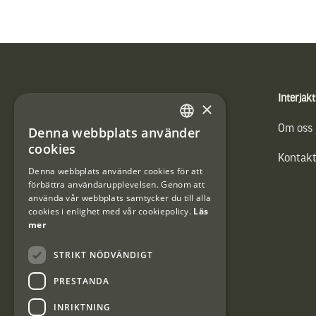
Sidfot
Produkter
Interjakt
×
Vännäs Friluftbyxa
Om oss
Denna webbplats använder
SWEDISH
cookies
Kontakt
DANISH
Denna webbplats använder cookies för att
förbättra användarupplevelsen. Genom att
använda vår webbplats samtycker du till alla
cookies i enlighet med vår cookiepolicy.
Läs
mer
STRIKT NÖDVÄNDIGT
PRESTANDA
INRIKTNING