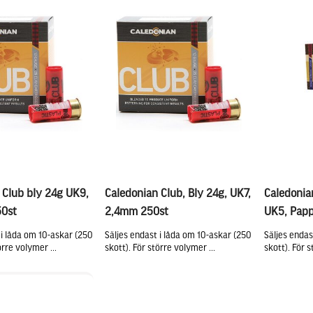
 Club bly 24g UK9,
Caledonian Club, Bly 24g, UK7,
Caledonian
0st
2,4mm 250st
UK5, Papp
 i låda om 10-askar (250
Säljes endast i låda om 10-askar (250
Säljes endas
örre volymer ...
skott). För större volymer ...
skott). För s