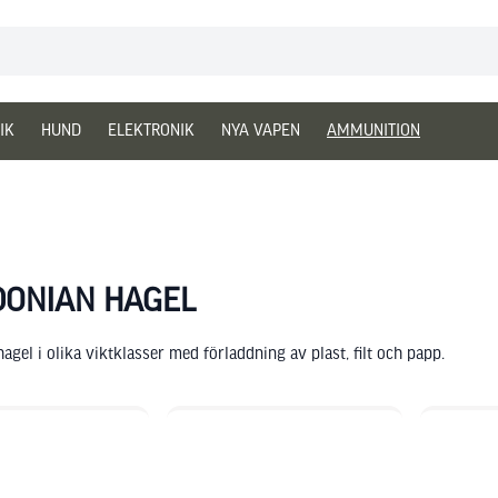
IK
HUND
ELEKTRONIK
NYA VAPEN
AMMUNITION
DONIAN HAGEL
agel i olika viktklasser med förladdning av plast, filt och papp.