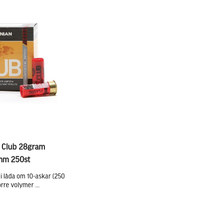
n Club 28gram
3mm 250st
 i låda om 10-askar (250
örre volymer ...