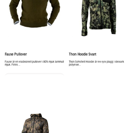
Fause Pullover
Thon Hoodie Svart
Fause är en traditionell pullover i 80% mjuk lammull
Thon Softshell Hoodie är ett tyst plagg i slitstark
mjuk. Finns ...
polyeste...