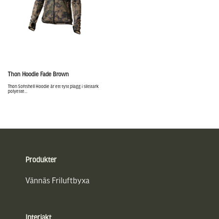
Thon Hoodie Fade Brown
Thon Softshell Hoodie är ett tyst plagg i slitstark
polyeste...
Sidfot
Produkter
Vännäs Friluftbyxa
Interjakt