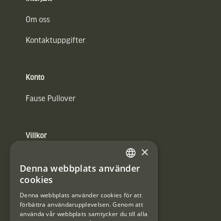
Om oss
Kontaktuppgifter
Konto
Fause Pullover
Villkor
×
Integritetspolicy
Denna webbplats använder
SWEDISH
Användarvillkor
cookies
DANISH
Denna webbplats använder cookies för att
#Interjaktfamily
förbättra användarupplevelsen. Genom att
använda vår webbplats samtycker du till alla