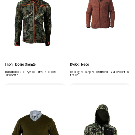
Thon Hoodie Orange
Kvikk Fleece
Thon Hoodie är en tyst och slitstark hoodie i
En riktigt skön zip-fleece med som snabbt blivit en
polyester, fra...
favorit ...