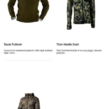
Fause Pullover
Thon Hoodie Svart
Fause är en traditionell pullover i 80% mjuk lammull
Thon Softshell Hoodie är ett tyst plagg i slitstark
mjuk. Finns ...
polyeste...