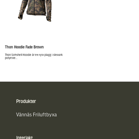
Thon Hoodie Fade Brown
Thon Softshell Hoodie är ett tyst plagg i slitstark
polyeste...
Sidfot
Produkter
Vännäs Friluftbyxa
Interjakt