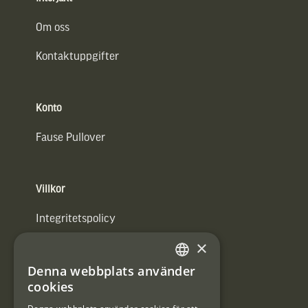
Om oss
Kontaktuppgifter
Konto
Fause Pullover
Villkor
Integritetspolicy
×
Användarvillkor
Denna webbplats använder
#Interjaktfamily
SWEDISH
cookies
DANISH