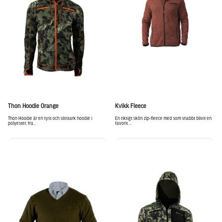
Thon Hoodie Orange
Kvikk Fleece
Thon Hoodie är en tyst och slitstark hoodie i
En riktigt skön zip-fleece med som snabbt blivit en
polyester, fra...
favorit ...