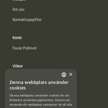
Om oss
Kontaktuppgifter
Konto
Fause Pullover
Villkor
×
Integritetspolicy
Denna webbplats använder
SWEDISH
Användarvillkor
cookies
DANISH
Denna webbplats använder cookies för att
#Interjaktfamily
förbättra användarupplevelsen. Genom att
använda vår webbplats samtycker du till alla