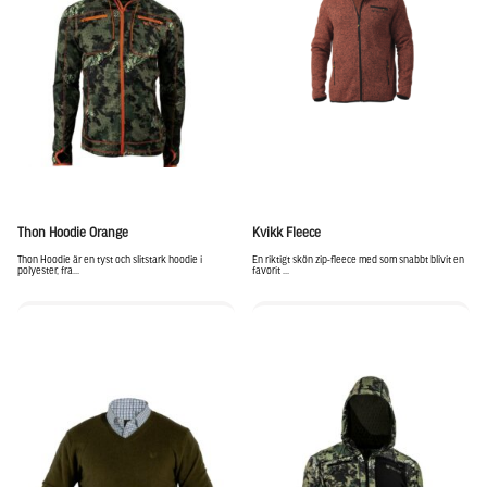
Thon Hoodie Orange
Kvikk Fleece
Thon Hoodie är en tyst och slitstark hoodie i
En riktigt skön zip-fleece med som snabbt blivit en
polyester, fra...
favorit ...