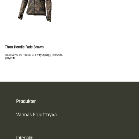
Thon Hoodie Fade Brown
Thon Softshell Hoodie är ett tyst plagg i slitstark
polyeste...
Sidfot
Produkter
Vännäs Friluftbyxa
Interjakt