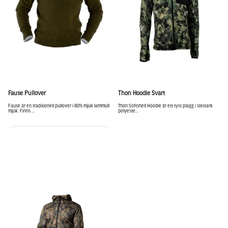
Fause Pullover
Thon Hoodie Svart
Fause är en traditionell pullover i 80% mjuk lammull
Thon Softshell Hoodie är ett tyst plagg i slitstark
mjuk. Finns ...
polyeste...