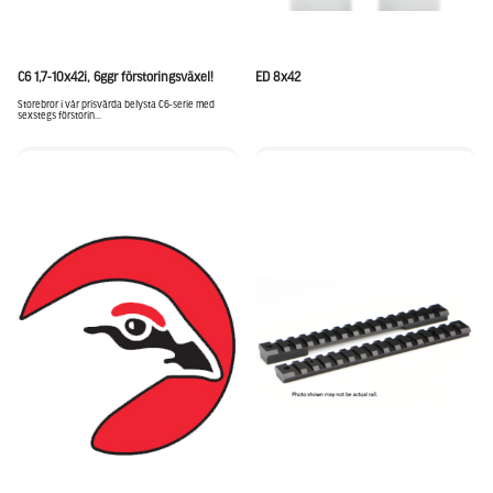
C6 1,7-10x42i, 6ggr förstoringsväxel!
ED 8x42
Storebror i vår prisvärda belysta C6-serie med
sexstegs förstorin...