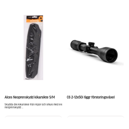
Alces Neoprenskydd kikarsikte S/M
C6 2-12x50i 6ggr förstoringsväxel
Skydda ditt kikarsikte från repor och smuts med ett
neoprenskydd ...