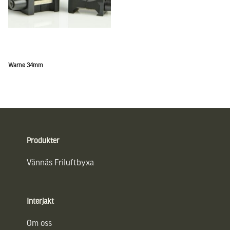
Warne 34mm
Sidfot
Produkter
Vännäs Friluftbyxa
Interjakt
Om oss