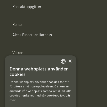
Kontaktuppgifter
Konto
Alces Binocular Harness
Villkor
×
Integritetspolicy
Denna webbplats använder
SWEDISH
Användarvillkor
cookies
DANISH
Denna webbplats använder cookies för att
#Interjaktfamily
förbättra användarupplevelsen. Genom att
använda vår webbplats samtycker du till alla
cookies i enlighet med vår cookiepolicy.
Läs
mer
Kundklubb