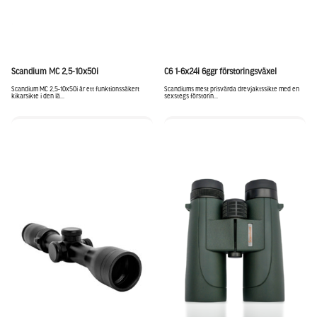
Scandium MC 2,5-10x50i
C6 1-6x24i 6ggr förstoringsväxel
Scandium MC 2,5-10x50i är ett funktionssäkert
Scandiums mest prisvärda drevjaktssikte med en
kikarsikte i den lä...
sexstegs förstorin...