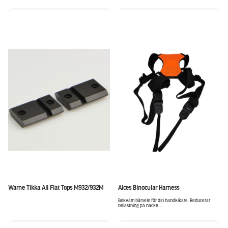
Warne Tikka All Flat Tops M932/932M
Alces Binocular Harness
Bekväm bärsele för din handkikare. Reducerar
belastning på nacke ...