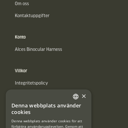
Om oss
Kontaktuppgifter
Konto
Alces Binocular Harness
Villkor
Integritetspolicy
×
Användarvillkor
Denna webbplats använder
#Interjaktfamily
SWEDISH
cookies
DANISH
Denna webbplats använder cookies för att
förbättra användarupplevelsen. Genom att