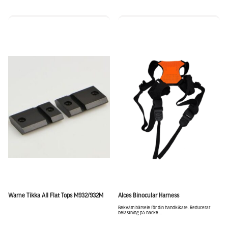
Warne Tikka All Flat Tops M932/932M
Alces Binocular Harness
Bekväm bärsele för din handkikare. Reducerar
belastning på nacke ...