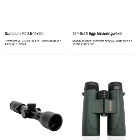
Scandium MC 2,5-10x50i
C6 1-6x24i 6ggr förstoringsväxel
Scandium MC 2,5-10x50i är ett funktionssäkert
Scandiums mest prisvärda drevjaktssikte med en
kikarsikte i den lä...
sexstegs förstorin...