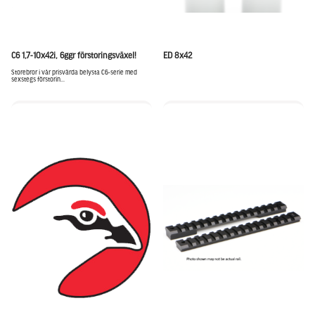
C6 1,7-10x42i, 6ggr förstoringsväxel!
ED 8x42
Storebror i vår prisvärda belysta C6-serie med
sexstegs förstorin...