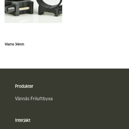
Warne 34mm
Sidfot
Produkter
Vännäs Friluftbyxa
Interjakt