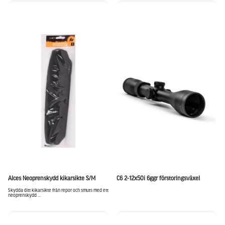
Alces Neoprenskydd kikarsikte S/M
C6 2-12x50i 6ggr förstoringsväxel
Skydda ditt kikarsikte från repor och smuts med ett
neoprenskydd ...