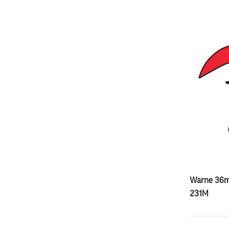
Warne 36m
231M