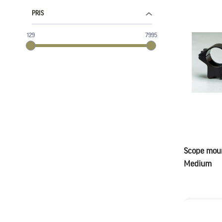
PRIS
129
7995
Scope moun
Medium