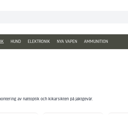
IK
HUND
ELEKTRONIK
NYA VAPEN
AMMUNITION
ontering av nattoptik och kikarsikten på jaktgevär.