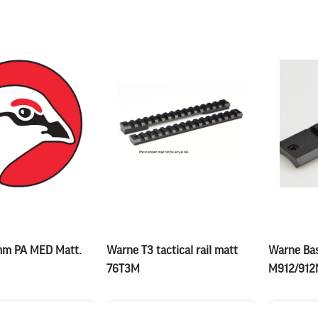
m PA MED Matt.
Warne T3 tactical rail matt
Warne Bas
76T3M
M912/912