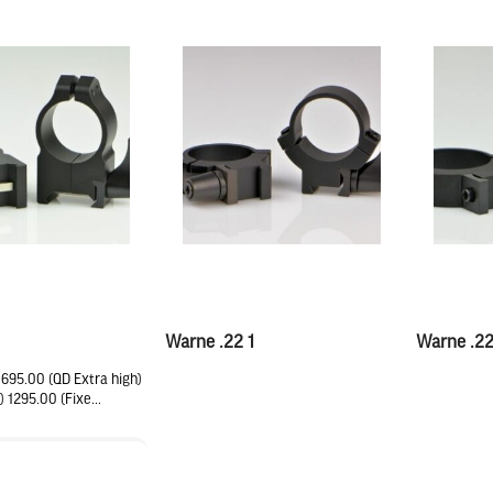
Warne .22 1
Warne .2
1695.00 (QD Extra high)
 1295.00 (Fixe...