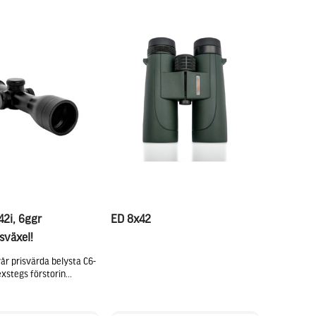
42i, 6ggr
ED 8x42
sväxel!
vår prisvärda belysta C6-
xstegs förstorin...