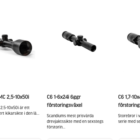
MC 2,5-10x50i
C6 1-6x24i 6ggr
C6 1,7-10x
förstoringsväxel
förstoring
2,5-10x50i är ett
t kikarsikte i den lä...
Scandiums mest prisvärda
Storebror i 
drevjaktssikte med en sexstegs
serie med se
förstorin...