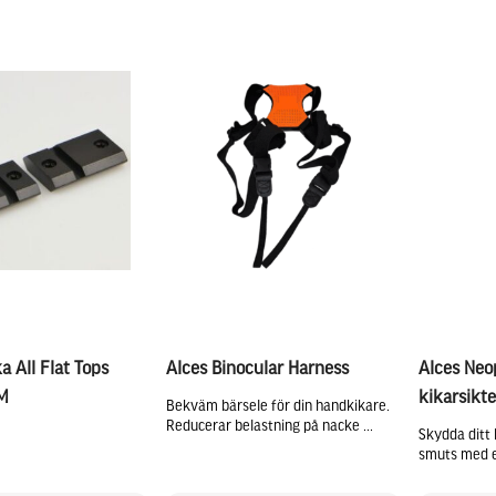
a All Flat Tops
Alces Binocular Harness
Alces Ne
M
kikarsikt
Bekväm bärsele för din handkikare.
Reducerar belastning på nacke ...
Skydda ditt 
smuts med e