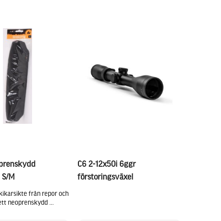
oprenskydd
C6 2-12x50i 6ggr
e S/M
förstoringsväxel
kikarsikte från repor och
tt neoprenskydd ...