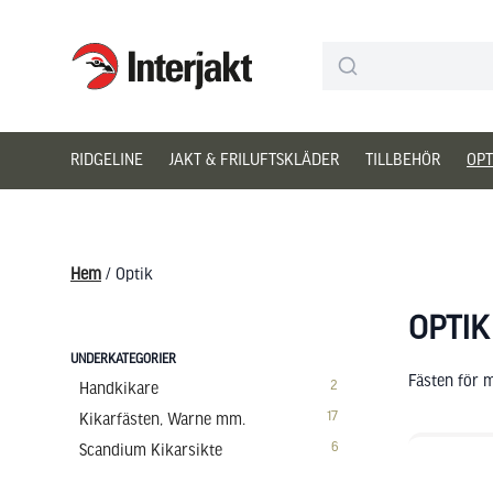
Interjakt SE
Hoppa till innehåll
RIDGELINE
JAKT & FRILUFTSKLÄDER
TILLBEHÖR
OPT
Hem
/ Optik
OPTIK
UNDERKATEGORIER
Fästen för m
2
Handkikare
17
Kikarfästen, Warne mm.
6
Scandium Kikarsikte