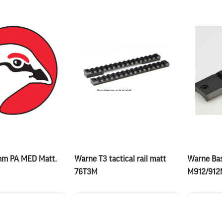
m PA MED Matt.
Warne T3 tactical rail matt
Warne Bas
76T3M
M912/912