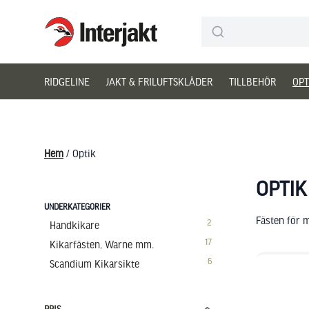
Interjakt SE
Hoppa till innehåll
RIDGELINE
JAKT & FRILUFTSKLÄDER
TILLBEHÖR
OPT
Hem
/ Optik
OPTIK
UNDERKATEGORIER
Fästen för m
2
Handkikare
17
Kikarfästen, Warne mm.
6
Scandium Kikarsikte