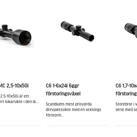
MC 2,5-10x50i
C6 1-6x24i 6ggr
C6 1,7-10x
förstoringsväxel
förstoring
2,5-10x50i är ett
t kikarsikte i den lä...
Scandiums mest prisvärda
Storebror i 
drevjaktssikte med en sexstegs
serie med se
förstorin...