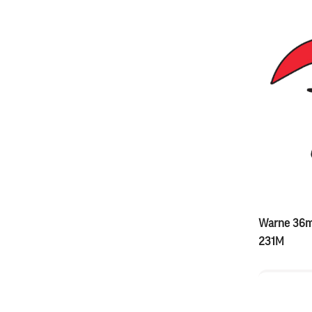
Warne 36m
231M