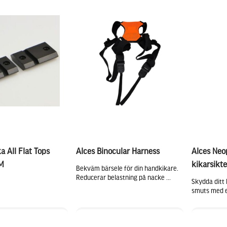
a All Flat Tops
Alces Binocular Harness
Alces Ne
M
kikarsikt
Bekväm bärsele för din handkikare.
Reducerar belastning på nacke ...
Skydda ditt 
smuts med e