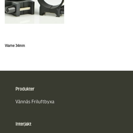
Warne 34mm
Sidfot
Produkter
Vännäs Friluftbyxa
Interjakt