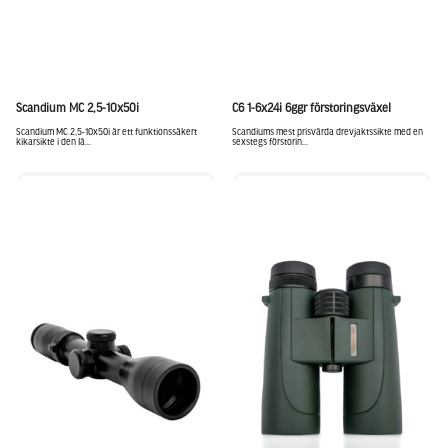
Scandium MC 2,5-10x50i
C6 1-6x24i 6ggr förstoringsväxel
Scandium MC 2,5-10x50i är ett funktionssäkert
Scandiums mest prisvärda drevjaktssikte med en
kikarsikte i den lä...
sexstegs förstorin...