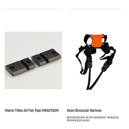
Warne Tikka All Flat Tops M932/932M
Alces Binocular Harness
Bekväm bärsele för din handkikare. Reducerar
belastning på nacke ...