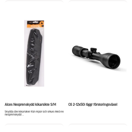
Alces Neoprenskydd kikarsikte S/M
C6 2-12x50i 6ggr förstoringsväxel
Skydda ditt kikarsikte från repor och smuts med ett
neoprenskydd ...