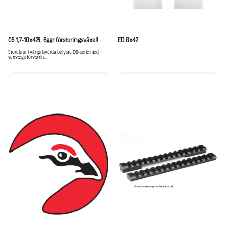
C6 1,7-10x42i, 6ggr förstoringsväxel!
ED 8x42
Storebror i vår prisvärda belysta C6-serie med
sexstegs förstorin...