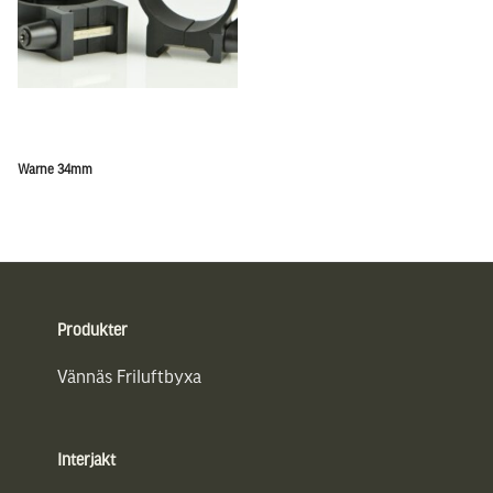
Warne 34mm
Sidfot
Produkter
Vännäs Friluftbyxa
Interjakt