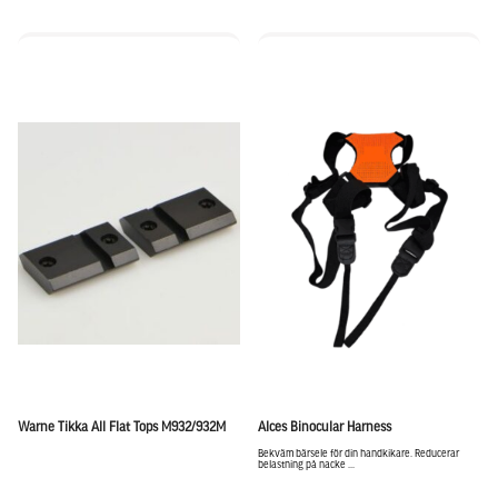
Warne Tikka All Flat Tops M932/932M
Alces Binocular Harness
Bekväm bärsele för din handkikare. Reducerar
belastning på nacke ...