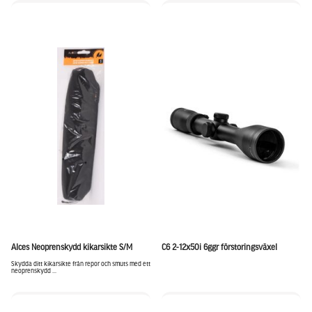
Alces Neoprenskydd kikarsikte S/M
C6 2-12x50i 6ggr förstoringsväxel
Skydda ditt kikarsikte från repor och smuts med ett
neoprenskydd ...