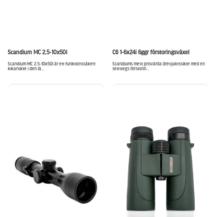
Scandium MC 2,5-10x50i
C6 1-6x24i 6ggr förstoringsväxel
Scandium MC 2,5-10x50i är ett funktionssäkert
Scandiums mest prisvärda drevjaktssikte med en
kikarsikte i den lä...
sexstegs förstorin...