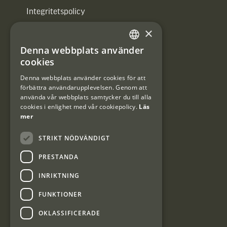
Integritetspolicy
×
Användarvillkor
Denna webbplats använder
#Interjaktfamily
SWEDISH
cookies
DANISH
Denna webbplats använder cookies för att
förbättra användarupplevelsen. Genom att
Kundklubb
använda vår webbplats samtycker du till alla
cookies i enlighet med vår cookiepolicy.
Läs
Information om kundklubben.
mer
STRIKT NÖDVÄNDIGT
PRESTANDA
INRIKTNING
Interjakt SE
FUNKTIONER
OKLASSIFICERADE
Interjakt Sweden AB, Årjäng
Org: 553222-3915