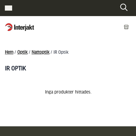
Interjakt SE
Hoppa till innehåll
Hem
/
Optik
/
Nattoptik
/ IR Optik
IR OPTIK
Inga produkter hittades.
Sidfot