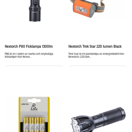
Nextorch P80 Ficklampa 1300lm
Nextorch Trek Star 220 lumen Black
P80 är en i raden av starka och stryktåliga
Trek Star är en pannlampa av instegsmodell från
ficklampor från Nexto...
Nextorch.-220 lum...