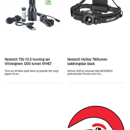
Nextorch T5G V2.0 hunting set
Nextorch MyStar 760lumen
White/green 1200 lumen NYHET
laddningsbar black
Trots att termisk optik blivit så populär bör varje
MyStar 2019 är utrustad med NEXTORCH
jägare ha en ...
patenterade Fresnel Lens Foc...