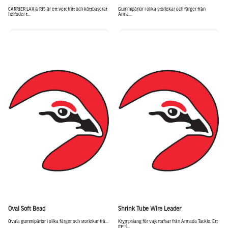
CARRIER LAX & RIS är ett vetefritt och köttbaserat
Gummipärlor i olika storlekar och färger från
helfoder t...
Arma...
Oval Soft Bead
Shrink Tube Wire Leader
Ovala gummipärlor i olika färger och storlekar frå...
Krympslang för vajertafsar från Armada Tackle. Ett
m...