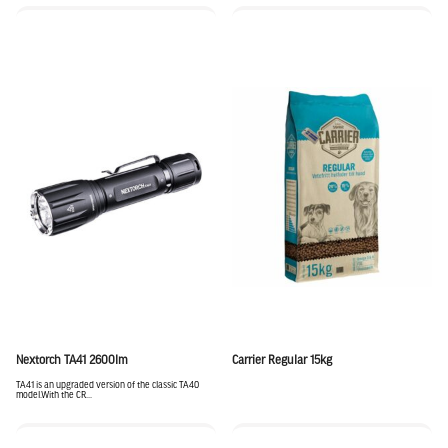
Nextorch TA41 2600lm
Carrier Regular 15kg
TA41 is an upgraded version of the classic TA40
model.With the CR...