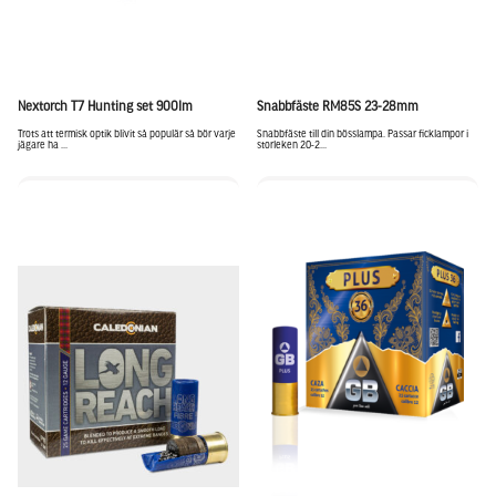
Nextorch T7 Hunting set 900lm
Snabbfäste RM85S 23-28mm
Trots att termisk optik blivit så populär så bör varje
Snabbfäste till din bösslampa. Passar ficklampor i
jägare ha ...
storleken 20-2...