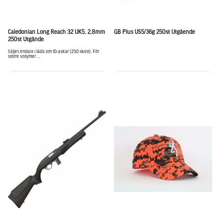
Caledonian Long Reach 32 UK5, 2,8mm
GB Plus US5/36g 250st Utgående
250st Utgånde
Säljes endast i låda om 10-askar (250 skott). För
större volymer ...