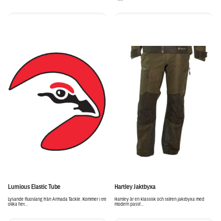
Lumious Elastic Tube
Hartley Jaktbyxa
Lysande fluoslang från Armada Tackle. Kommer i tre
Hartley är en klassisk och stilren jaktbyxa med
olika het...
modern passf...