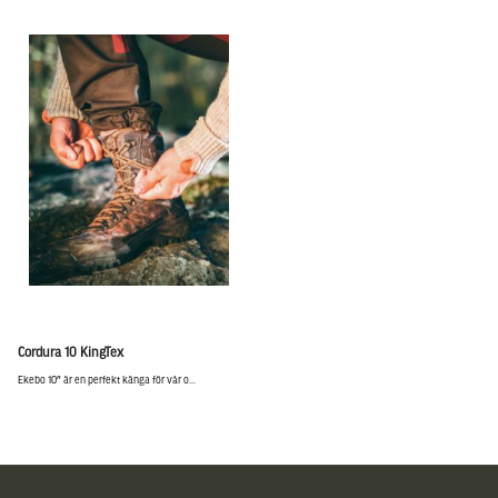
Cordura 10 KingTex
Ekebo 10″ är en perfekt känga för vår o...
Sidfot