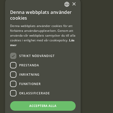
×
Integritetspolicy
Denna webbplats använder
SWEDISH
Användarvillkor
cookies
DANISH
Denna webbplats använder cookies för att
#Interjaktfamily
förbättra användarupplevelsen. Genom att
använda vår webbplats samtycker du till alla
cookies i enlighet med vår cookiepolicy.
Läs
mer
Kundklubb
STRIKT NÖDVÄNDIGT
Information om kundklubben.
PRESTANDA
INRIKTNING
FUNKTIONER
Interjakt SE
OKLASSIFICERADE
ACCEPTERA ALLA
Interjakt Sweden AB, Årjäng