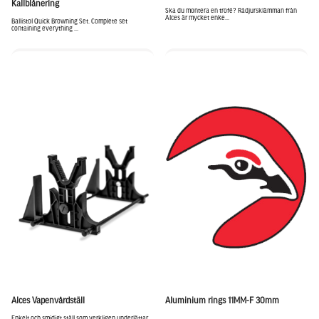
Kallblånering
Ska du montera en trofé? Rådjursklämman från
Alces är mycket enke...
Ballistol Quick Browning Set. Complete set
containing everything ...
Alces Vapenvårdställ
Aluminium rings 11MM-F 30mm
Enkelt och smidigt ställ som verkligen underlättar