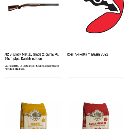
J12 B (Black Matte), Grade 2, cal 12/76,
Rossi 5-skotts magasin 7022
76cm pipa. Danish edition
Scandium J12 är en tekniskt fulländad hagelbock
för såväl jägaren...