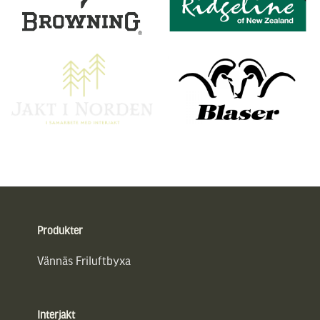
Sidfot
Produkter
Vännäs Friluftbyxa
Interjakt