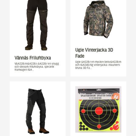
Ugie Vinterjacka 3D
Fade
Vännäs Friluftbyxa
Ugie &#228;r en mycket bekv&#228;m
V&#228;nn&#228;s &#228;r en snygg
och r&#246;rlig vinterjacka i Haunters
och slitstark friluftsbyxa, speciellt
bruna 3D Fa…
framtagen f&#…