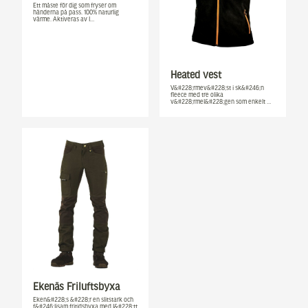
Ett måste för dig som fryser om
händerna på pass. 100% naturlig
värme. Aktiveras av l…
Heated vest
V&#228;rmev&#228;st i sk&#246;n
fleece med tre olika
v&#228;rmel&#228;gen som enkelt …
Ekenäs Friluftsbyxa
Eken&#228;s &#228;r en slitstark och
f&#246;ljsam fritidsbyxa med l&#228;tt