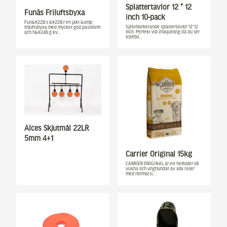
Splattertavlor 12 * 12
Funäs Friluftsbyxa
inch 10-pack
Fun&#228;s &#228;r en jakt &amp;
Självmarkerande splattertavlor 12*12
friluftsbyxa med mycket god passform
inch. Perfekt vid inskjutning då du ser
och h&#246;g kv…
träffbil…
Alces Skjutmål 22LR
5mm 4+1
Carrier Original 15kg
CARRIER ORIGINAL är ett helfoder till
vuxna och unghundar av alla raser
med normal ti…