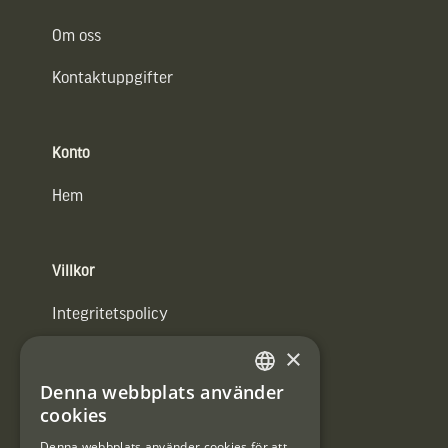
Om oss
Kontaktuppgifter
Konto
Hem
Villkor
Integritetspolicy
×
Användarvillkor
Denna webbplats använder
#Interjaktfamily
SWEDISH
cookies
DANISH
Denna webbplats använder cookies för att