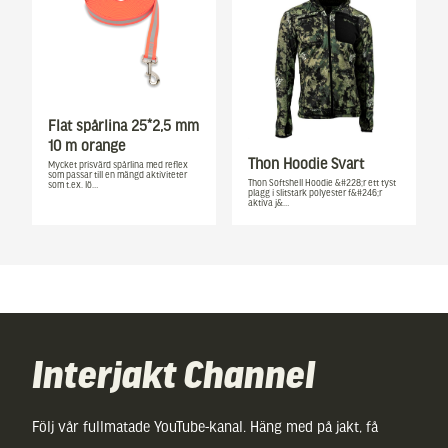
Flat spårlina 25*2,5 mm
10 m orange
Thon Hoodie Svart
Mycket prisvärd spårlina med reflex
som passar till en mängd aktiviteter
Thon Softshell Hoodie &#228;r ett tyst
som t.ex. lö…
plagg i slitstark polyester f&#246;r
aktiva j&…
Interjakt Channel
Följ vår fullmatade YouTube-kanal. Häng med på jakt, få