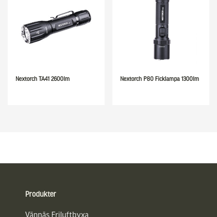
Nextorch TA41 2600lm
Nextorch P80 Ficklampa 1300lm
Sidfot
Produkter
Vännäs Friluftbyxa