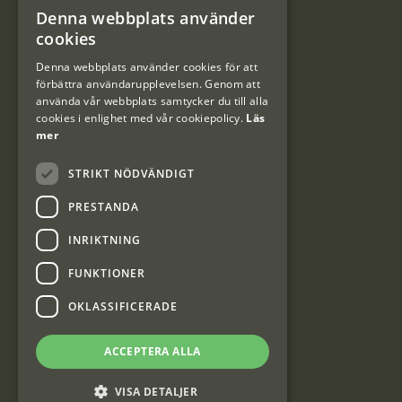
Denna webbplats använder
#Interjaktfamily
SWEDISH
cookies
DANISH
Denna webbplats använder cookies för att
förbättra användarupplevelsen. Genom att
Kundklubb
använda vår webbplats samtycker du till alla
cookies i enlighet med vår cookiepolicy.
Läs
Information om kundklubben.
mer
STRIKT NÖDVÄNDIGT
PRESTANDA
INRIKTNING
Interjakt SE
FUNKTIONER
OKLASSIFICERADE
Interjakt Sweden AB, Årjäng
Org: 553222-3915
ACCEPTERA ALLA
VISA DETALJER