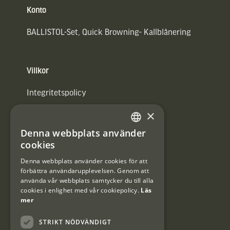
Konto
BALLISTOL-Set, Quick Browning- Kallblånering
Villkor
Integritetspolicy
×
Användarvillkor
Denna webbplats använder
#Interjaktfamily
SWEDISH
cookies
DANISH
Denna webbplats använder cookies för att
förbättra användarupplevelsen. Genom att
Kundklubb
använda vår webbplats samtycker du till alla
cookies i enlighet med vår cookiepolicy.
Läs
Information om kundklubben.
mer
STRIKT NÖDVÄNDIGT