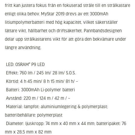
fritt kan justera fokus från en fokuserad stråle till en strålkastare
enligt olika behov. MyStar 2019 drevs av ett 3000mAh
litiumpolymerbatteri med hög kapacitet, vilket säkerställer
lättare vikt, hållbarhet och driftsäkerhet. Pannbandsdesignen
delar upp strålkastarens vikt för att göra den bekvämare under
längre användning.
 LED: OSRAM® P9 LED
 Effekt: 760 lm / 245 lm/ 28 lm/ S.O.S.
 Körtid: 4 h 45 min/ 8 h 15 min/ 81 h/ –
 Batteri: 3000mAh Li-polymer batteri
 Avstånd: 220 m / 124 m / 42 m / –
 Material: lampfot: aluminiumlegering & polymerplast;
batteribehållare: polymerplast
 Diameter: ljuskropp: 74 mm x 40 mm x 44 mm; batteripaket: 76
mm x 28,5 mm x 82 mm