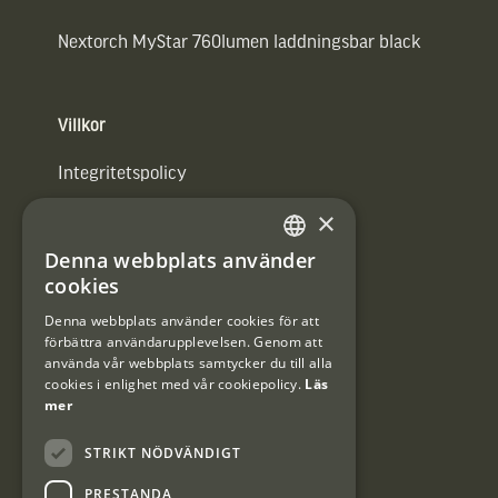
Nextorch MyStar 760lumen laddningsbar black
Villkor
Integritetspolicy
×
Användarvillkor
Denna webbplats använder
#Interjaktfamily
SWEDISH
cookies
DANISH
Denna webbplats använder cookies för att
förbättra användarupplevelsen. Genom att
Kundklubb
använda vår webbplats samtycker du till alla
cookies i enlighet med vår cookiepolicy.
Läs
Information om kundklubben.
mer
STRIKT NÖDVÄNDIGT
PRESTANDA