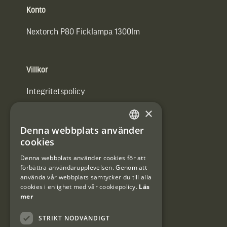
Konto
Nextorch P80 Ficklampa 1300lm
Villkor
Integritetspolicy
×
Användarvillkor
Denna webbplats använder
#Interjaktfamily
SWEDISH
cookies
DANISH
Denna webbplats använder cookies för att
förbättra användarupplevelsen. Genom att
Kundklubb
använda vår webbplats samtycker du till alla
cookies i enlighet med vår cookiepolicy.
Läs
Information om kundklubben.
mer
STRIKT NÖDVÄNDIGT