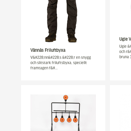
Ugie V
Ugie &
Vännäs Friluftbyxa
och r&#
bruna 
V&#228;nn&#228;s &#228;r en snygg
och slitstark friluftsbyxa, speciellt
framtagen f&#…