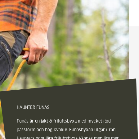
HAUNTER FUNÄS
Funäs är en jakt & friluftsbyxa med mycket god
passform och hög kvalité. Funäsbyxan utgår ifrån
Haunters populära friluftsbyxa Vännäs men lite mer