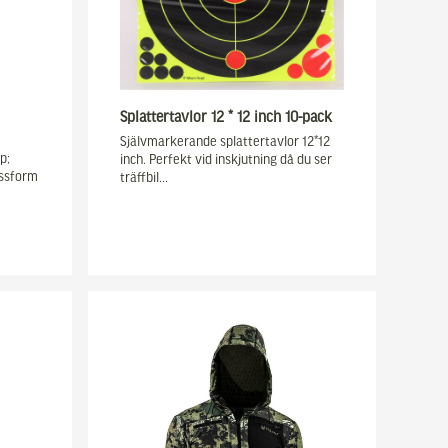
Splattertavlor 12 * 12 inch 10-pack
Självmarkerande splattertavlor 12*12
p;
inch. Perfekt vid inskjutning då du ser
assform
träffbil…