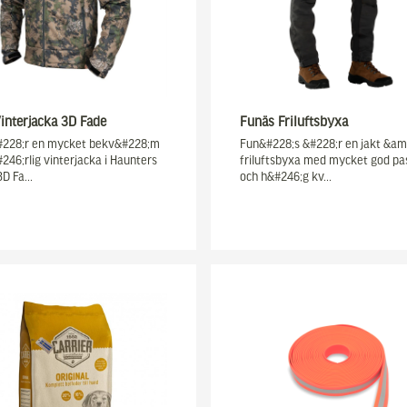
interjacka 3D Fade
Funäs Friluftsbyxa
#228;r en mycket bekv&#228;m
Fun&#228;s &#228;r en jakt &am
246;rlig vinterjacka i Haunters
friluftsbyxa med mycket god p
3D Fa…
och h&#246;g kv…