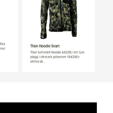
flex
Thon Hoodie Svart
eter
Thon Softshell Hoodie &#228;r ett tyst
plagg i slitstark polyester f&#246;r
aktiva j&…