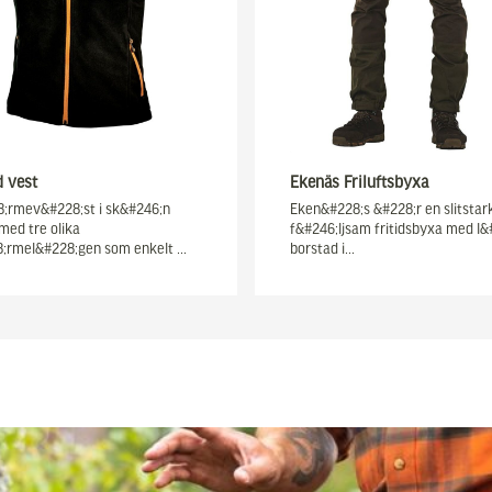
d vest
Ekenäs Friluftsbyxa
;rmev&#228;st i sk&#246;n
Eken&#228;s &#228;r en slitstar
med tre olika
f&#246;ljsam fritidsbyxa med l&
;rmel&#228;gen som enkelt …
borstad i…