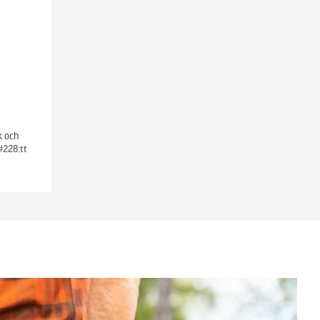
k och
#228;tt