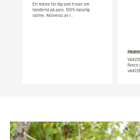
Ett måste för dig som fryser om
händerna på pass. 100% naturlig
värme. Aktiveras av l…
Heate
V&#228
fleece 
v&#228