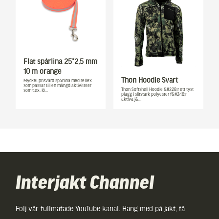
Flat spårlina 25*2,5 mm
10 m orange
Thon Hoodie Svart
Mycket prisvärd spårlina med reflex
som passar till en mängd aktiviteter
Thon Softshell Hoodie &#228;r ett tyst
som t.ex. lö…
plagg i slitstark polyester f&#246;r
aktiva j&…
Interjakt Channel
Följ vår fullmatade YouTube-kanal. Häng med på jakt, få