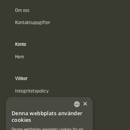
Om oss
Kontaktuppgifter
Konto
Hem
Villkor
Integritetspolicy
×
Användarvillkor
Denna webbplats använder
#Interjaktfamily
SWEDISH
cookies
DANISH
Denna webbplats använder cookies för att