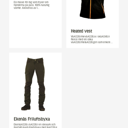
Ett måste för dig som fryser om
händerna på pass. 100% naturlig
värme. Aktiveras av l…
Heated vest
V&#228;rmev&#228;st i sk&#246;n
fleece med tre olika
v&#228;rmel&#228;gen som enkelt …
Ekenäs Friluftsbyxa
Eken&#228;s &#228;r en slitstark och
f&#246;ljsam fritidsbyxa med l&#228;tt