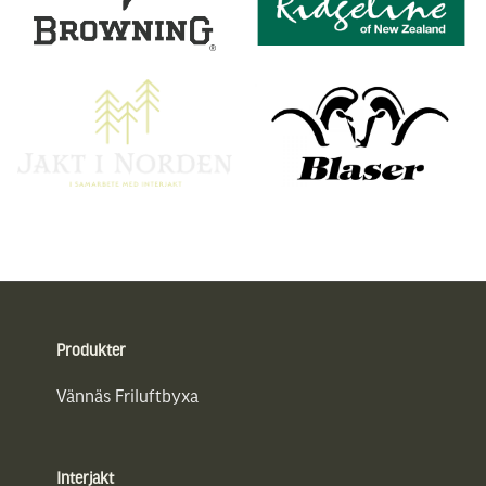
Sidfot
Produkter
Vännäs Friluftbyxa
Interjakt