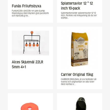
Splattertavlor 12 * 12
Funäs Friluftsbyxa
inch 10-pack
Fun&#228;s &#228;r en jakt &amp;
Självmarkerande splattertavlor 12*12
friluftsbyxa med mycket god passform
inch. Perfekt vid inskjutning då du ser
och h&#246;g kv…
träffbil…
Alces Skjutmål 22LR
5mm 4+1
Carrier Original 15kg
CARRIER ORIGINAL är ett helfoder till
vuxna och unghundar av alla raser
med normal ti…