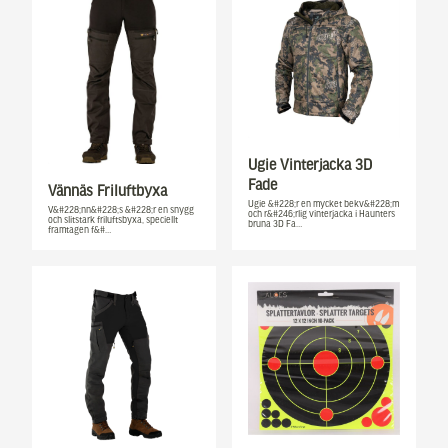
Ugie Vinterjacka 3D
Fade
Vännäs Friluftbyxa
Ugie &#228;r en mycket bekv&#228;m
V&#228;nn&#228;s &#228;r en snygg
och r&#246;rlig vinterjacka i Haunters
och slitstark friluftsbyxa, speciellt
bruna 3D Fa…
framtagen f&#…