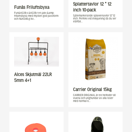
Splattertavlor 12 * 12
Funäs Friluftsbyxa
inch 10-pack
Fun&#228;s &#228;r en jakt &amp;
Självmarkerande splattertavlor 12*12
friluftsbyxa med mycket god passform
inch. Perfekt vid inskjutning då du ser
och h&#246;g kv…
träffbil…
Alces Skjutmål 22LR
5mm 4+1
Carrier Original 15kg
CARRIER ORIGINAL är ett helfoder till
vuxna och unghundar av alla raser
med normal ti…