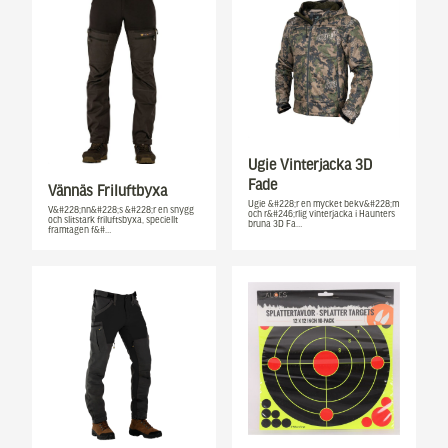
Ugie Vinterjacka 3D
Fade
Vännäs Friluftbyxa
Ugie &#228;r en mycket bekv&#228;m
V&#228;nn&#228;s &#228;r en snygg
och r&#246;rlig vinterjacka i Haunters
och slitstark friluftsbyxa, speciellt
bruna 3D Fa…
framtagen f&#…