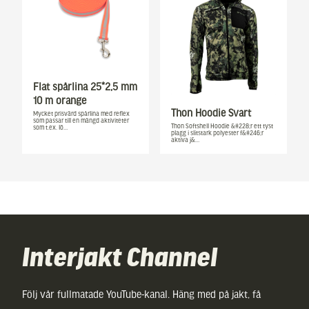
Flat spårlina 25*2,5 mm
10 m orange
Thon Hoodie Svart
Mycket prisvärd spårlina med reflex
som passar till en mängd aktiviteter
Thon Softshell Hoodie &#228;r ett tyst
som t.ex. lö…
plagg i slitstark polyester f&#246;r
aktiva j&…
Interjakt Channel
Följ vår fullmatade YouTube-kanal. Häng med på jakt, få