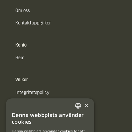
Om oss
Kontaktuppgifter
Konto
Hem
Villkor
Integritetspolicy
×
Användarvillkor
Denna webbplats använder
#Interjaktfamily
SWEDISH
cookies
DANISH
Denna webbplats använder cookies för att