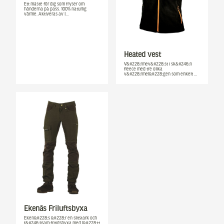
Ett måste för dig som fryser om
händerna på pass. 100% naturlig
värme. Aktiveras av l…
Heated vest
V&#228;rmev&#228;st i sk&#246;n
fleece med tre olika
v&#228;rmel&#228;gen som enkelt …
Ekenäs Friluftsbyxa
Eken&#228;s &#228;r en slitstark och
f&#246;ljsam fritidsbyxa med l&#228;tt