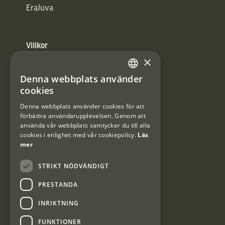
EraJuva
Villkor
×
Integritetspolicy
Denna webbplats använder
SWEDISH
Användarvillkor
cookies
DANISH
Denna webbplats använder cookies för att
#Interjaktfamily
förbättra användarupplevelsen. Genom att
använda vår webbplats samtycker du till alla
cookies i enlighet med vår cookiepolicy.
Läs
mer
Kundklubb
STRIKT NÖDVÄNDIGT
Information om kundklubben.
PRESTANDA
INRIKTNING
FUNKTIONER