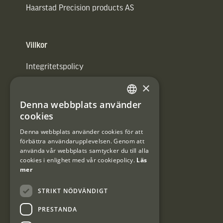
Haarstad Precision products AS
Villkor
Integritetspolicy
×
Användarvillkor
Denna webbplats använder
#Interjaktfamily
SWEDISH
cookies
DANISH
Denna webbplats använder cookies för att
förbättra användarupplevelsen. Genom att
Kundklubb
använda vår webbplats samtycker du till alla
cookies i enlighet med vår cookiepolicy.
Läs
Information om kundklubben.
mer
STRIKT NÖDVÄNDIGT
PRESTANDA