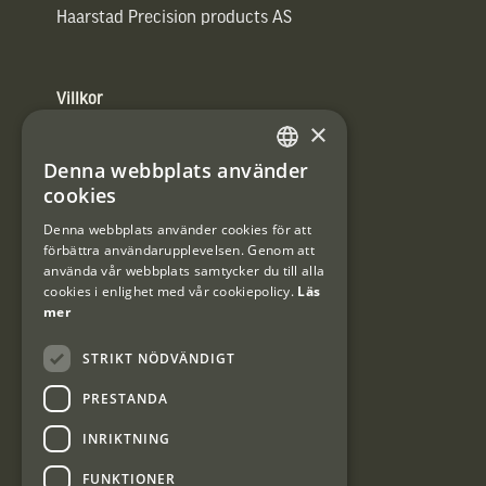
Haarstad Precision products AS
Villkor
×
Integritetspolicy
Denna webbplats använder
SWEDISH
Användarvillkor
cookies
DANISH
Denna webbplats använder cookies för att
#Interjaktfamily
förbättra användarupplevelsen. Genom att
använda vår webbplats samtycker du till alla
cookies i enlighet med vår cookiepolicy.
Läs
mer
Kundklubb
STRIKT NÖDVÄNDIGT
Information om kundklubben.
PRESTANDA
INRIKTNING
FUNKTIONER