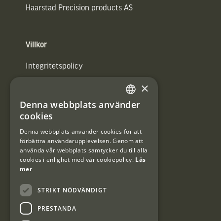
Haarstad Precision products AS
Villkor
Integritetspolicy
×
Användarvillkor
Denna webbplats använder
#Interjaktfamily
SWEDISH
cookies
DANISH
Denna webbplats använder cookies för att
förbättra användarupplevelsen. Genom att
Kundklubb
använda vår webbplats samtycker du till alla
cookies i enlighet med vår cookiepolicy.
Läs
Information om kundklubben.
mer
STRIKT NÖDVÄNDIGT
PRESTANDA