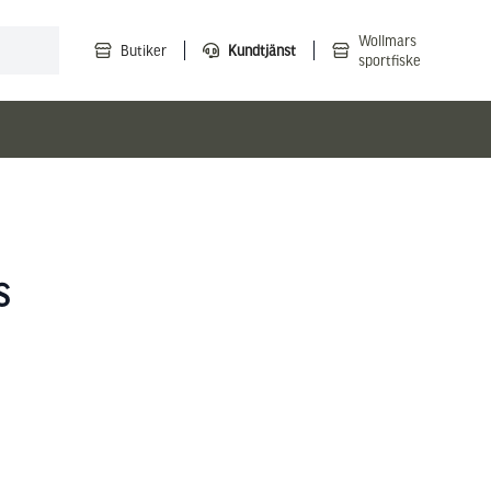
Wollmars
Butiker
Kundtjänst
sportfiske
S