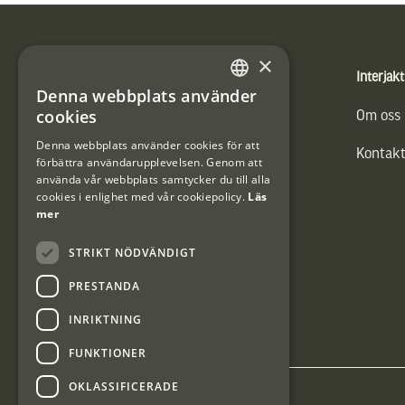
Sidfot
×
Produkter
Interjakt
Denna webbplats använder
SWEDISH
cookies
Vännäs Friluftbyxa
Om oss
DANISH
Denna webbplats använder cookies för att
Kontakt
förbättra användarupplevelsen. Genom att
använda vår webbplats samtycker du till alla
cookies i enlighet med vår cookiepolicy.
Läs
mer
STRIKT NÖDVÄNDIGT
PRESTANDA
INRIKTNING
FUNKTIONER
OKLASSIFICERADE