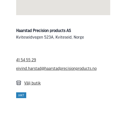
Haarstad Precision products AS
Kviteseidvegen 523A, Kviteseid, Norge
41 54 55 29
eivind.harstad@haarstadprecisionproducts.no
Välj butik
JAKT