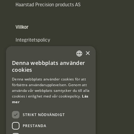
Haarstad Precision products AS
Villkor
Integritetspolicy
×
Användarvillkor
Denna webbplats använder
#Interjaktfamily
SWEDISH
cookies
DANISH
Denna webbplats använder cookies för att
förbättra användarupplevelsen. Genom att
Kundklubb
använda vår webbplats samtycker du till alla
cookies i enlighet med vår cookiepolicy.
Läs
Information om kundklubben.
mer
STRIKT NÖDVÄNDIGT
PRESTANDA