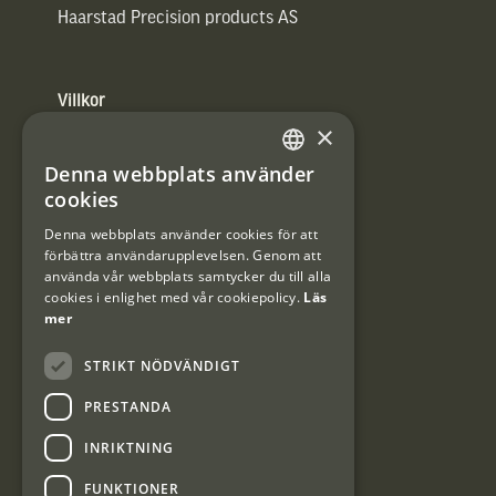
Haarstad Precision products AS
Villkor
×
Integritetspolicy
Denna webbplats använder
SWEDISH
Användarvillkor
cookies
DANISH
Denna webbplats använder cookies för att
#Interjaktfamily
förbättra användarupplevelsen. Genom att
använda vår webbplats samtycker du till alla
cookies i enlighet med vår cookiepolicy.
Läs
mer
Kundklubb
STRIKT NÖDVÄNDIGT
Information om kundklubben.
PRESTANDA
INRIKTNING
FUNKTIONER