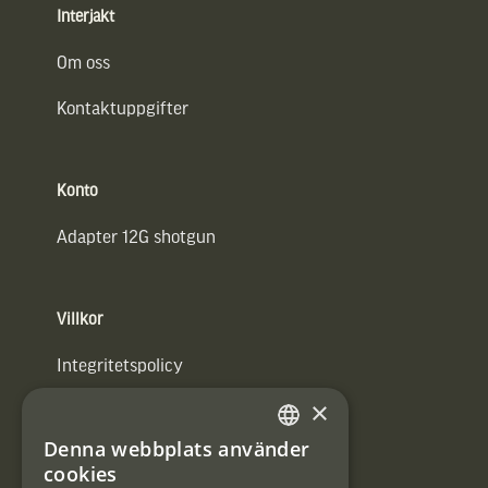
Interjakt
Om oss
Kontaktuppgifter
Konto
Adapter 12G shotgun
Villkor
Integritetspolicy
×
Användarvillkor
Denna webbplats använder
#Interjaktfamily
SWEDISH
cookies