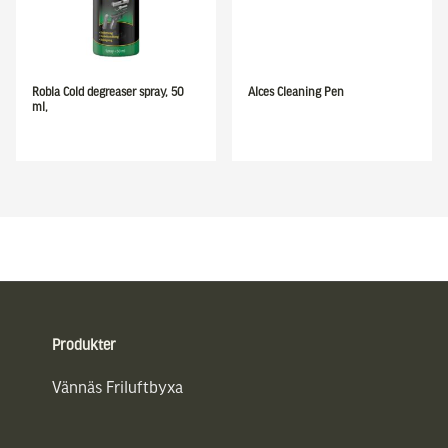
Robla Cold degreaser spray, 50
Alces Cleaning Pen
ml,
Sidfot
Produkter
Vännäs Friluftbyxa