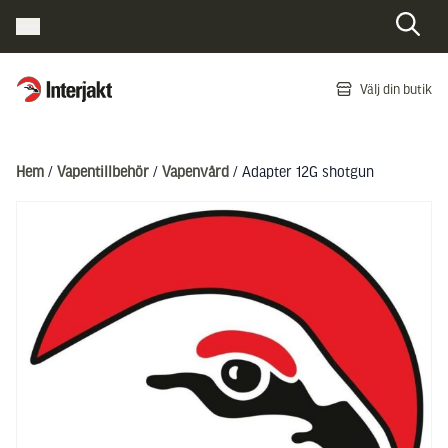
Interjakt SE
Välj din butik
Hoppa till innehåll
Hem
/
Vapentillbehör
/
Vapenvård
/ Adapter 12G shotgun