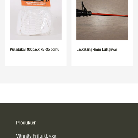
Putsdukar 100pack 75×35 bomull
Läskstång 4mm Luftgevär
Sidfot
Produkter
Vännäs Friluftbyxa