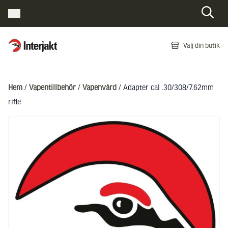
Interjakt SE
Välj din butik
Hoppa till innehåll
Hem
/
Vapentillbehör
/
Vapenvård
/ Adapter cal .30/308/7.62mm
rifle