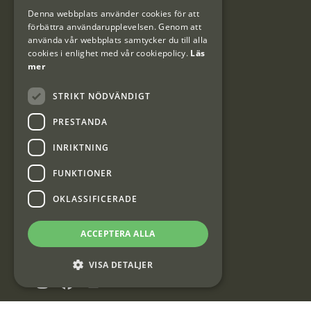
DANISH
Denna webbplats använder cookies för att
#Interjaktfamily
förbättra användarupplevelsen. Genom att
använda vår webbplats samtycker du till alla
cookies i enlighet med vår cookiepolicy.
Läs
mer
Kundklubb
STRIKT NÖDVÄNDIGT
Information om kundklubben.
PRESTANDA
INRIKTNING
FUNKTIONER
Interjakt SE
OKLASSIFICERADE
ACCEPTERA ALLA
Interjakt Sweden AB, Årjäng
Org: 553222-3915
VISA DETALJER