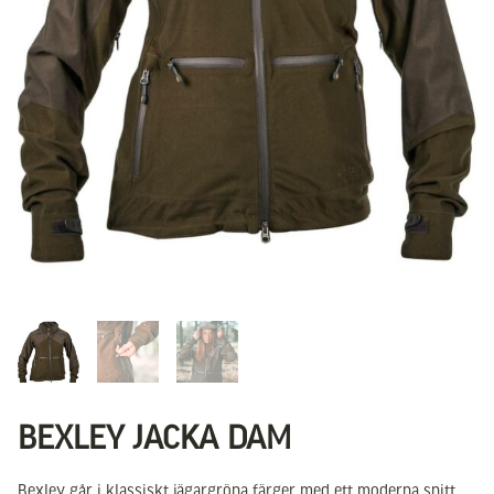
BEXLEY JACKA DAM
Bexley går i klassiskt jägargröna färger med ett moderna snitt.