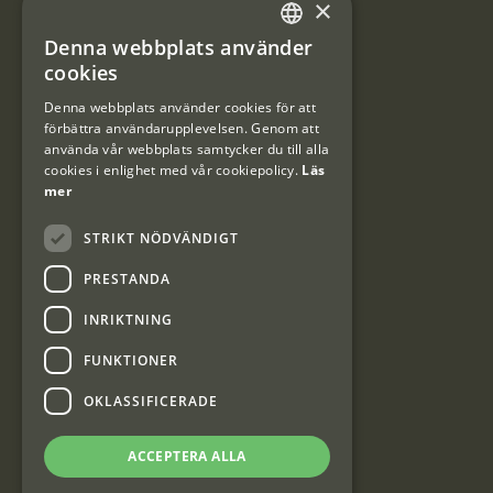
×
Användarvillkor
Denna webbplats använder
#Interjaktfamily
SWEDISH
cookies
DANISH
Denna webbplats använder cookies för att
förbättra användarupplevelsen. Genom att
Kundklubb
använda vår webbplats samtycker du till alla
cookies i enlighet med vår cookiepolicy.
Läs
Information om kundklubben.
mer
STRIKT NÖDVÄNDIGT
PRESTANDA
INRIKTNING
Interjakt SE
FUNKTIONER
OKLASSIFICERADE
Interjakt Sweden AB, Årjäng
Org: 553222-3915
ACCEPTERA ALLA