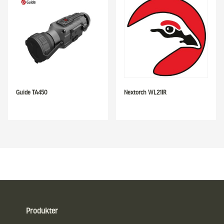
Guide TA450
Nextorch WL21IR
Sidfot
Produkter