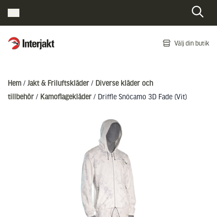
Interjakt SE
Välj din butik
Hoppa till innehåll
Hem
/
Jakt & Friluftskläder
/
Diverse kläder och
tillbehör
/
Kamoflagekläder
/ Driffle Snöcamo 3D Fade (Vit)