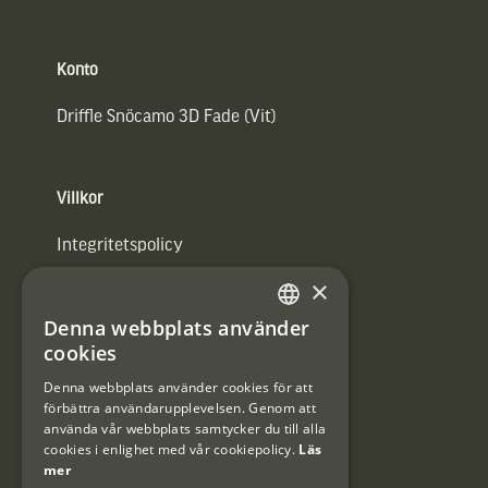
Konto
Driffle Snöcamo 3D Fade (Vit)
Villkor
Integritetspolicy
×
Användarvillkor
Denna webbplats använder
#Interjaktfamily
SWEDISH
cookies
DANISH
Denna webbplats använder cookies för att
förbättra användarupplevelsen. Genom att
Kundklubb
använda vår webbplats samtycker du till alla
cookies i enlighet med vår cookiepolicy.
Läs
Information om kundklubben.
mer