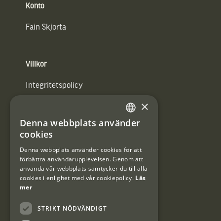
Konto
Fain Skjorta
Villkor
Integritetspolicy
×
Användarvillkor
Denna webbplats använder
#Interjaktfamily
SWEDISH
cookies
DANISH
Denna webbplats använder cookies för att
förbättra användarupplevelsen. Genom att
Kundklubb
använda vår webbplats samtycker du till alla
cookies i enlighet med vår cookiepolicy.
Läs
Information om kundklubben.
mer
STRIKT NÖDVÄNDIGT