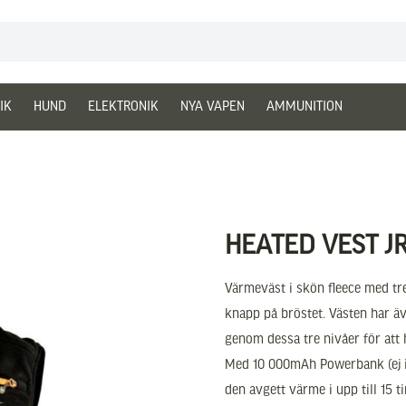
IK
HUND
ELEKTRONIK
NYA VAPEN
AMMUNITION
HEATED VEST J
Värmeväst i skön fleece med tr
knapp på bröstet. Västen har ä
genom dessa tre nivåer för att 
Med 10 000mAh Powerbank (ej i
den avgett värme i upp till 15 t