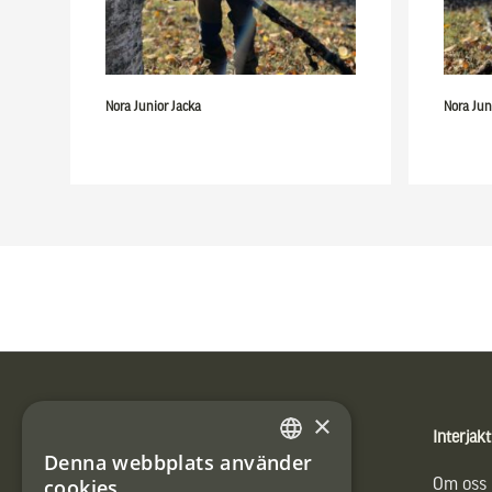
Nora Junior Jacka
Nora Jun
Sidfot
×
Produkter
Interjakt
Denna webbplats använder
SWEDISH
cookies
Vännäs Friluftbyxa
Om oss