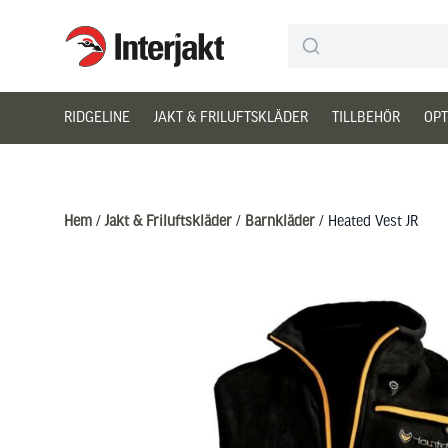
Interjakt SE
Hoppa till innehåll
RIDGELINE
JAKT & FRILUFTSKLÄDER
TILLBEHÖR
OPT
Hem
/
Jakt & Friluftskläder
/
Barnkläder
/ Heated Vest JR