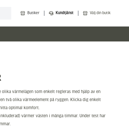
Butiker
Kundtjänst
Välj din butik
R
e olika värmelägen som enkelt regleras med hjälp av en
ven två olika värmeelement på ryggen. Klicka dig enkelt
hitta optimal komfort.
nkluderad) värmer västen i många timmar. Under test har
immar.