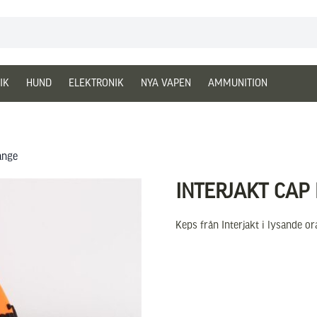
IK
HUND
ELEKTRONIK
NYA VAPEN
AMMUNITION
ange
INTERJAKT CAP
Keps från Interjakt i lysande o