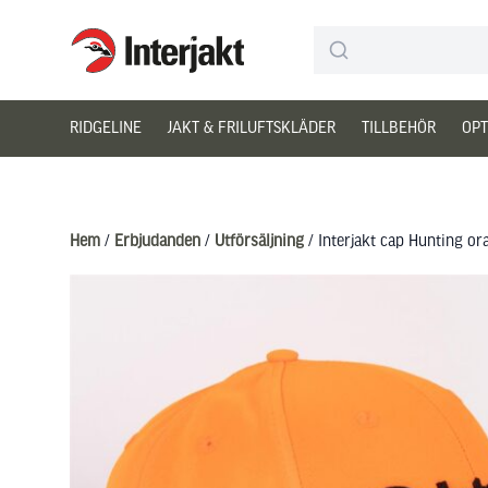
Interjakt SE
Hoppa till innehåll
RIDGELINE
JAKT & FRILUFTSKLÄDER
TILLBEHÖR
OPT
Hem
/
Erbjudanden
/
Utförsäljning
/ Interjakt cap Hunting or