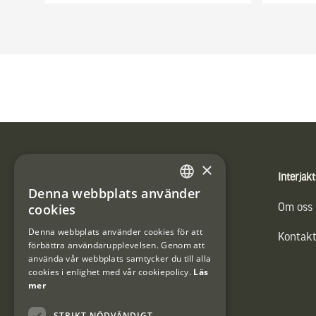
Sidfot
×
Produkter
Interjakt
Denna webbplats använder
SWEDISH
cookies
Vännäs Friluftbyxa
Om oss
DANISH
Denna webbplats använder cookies för att
Kontakt
förbättra användarupplevelsen. Genom att
använda vår webbplats samtycker du till alla
cookies i enlighet med vår cookiepolicy.
Läs
mer
STRIKT NÖDVÄNDIGT