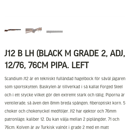
J12 B LH (BLACK M GRADE 2, ADJ,
12/76, 76CM PIPA. LEFT
Scandium J12 är en tekniskt fulländad hagelbock för såväl jägaren
som sportskytten. Baskylen är tillverkad i så kallat Forged Steel
och i ett stycke vilket gör den extremt stark och tålig. Piporna är
ventilerade, så även den 8mm breda spången, fiberoptiskt korn. 5
choker och chokenyckel medföljer. J12 har ejektor och 76mm
patronläge, kaliber 12. Du kan välja mellan 2 piplängder, 71 och
76cm. Kolven är av Turkisk valnöt i grade 2 med en matt