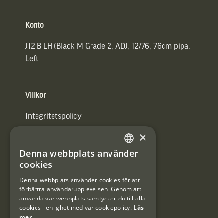
Konto
J12 B LH (Black M Grade 2, ADJ, 12/76, 76cm pipa.
Left
Villkor
Integritetspolicy
×
Användarvillkor
Denna webbplats använder
#Interjaktfamily
SWEDISH
cookies
DANISH
Denna webbplats använder cookies för att
förbättra användarupplevelsen. Genom att
Kundklubb
använda vår webbplats samtycker du till alla
cookies i enlighet med vår cookiepolicy.
Läs
Information om kundklubben.
mer