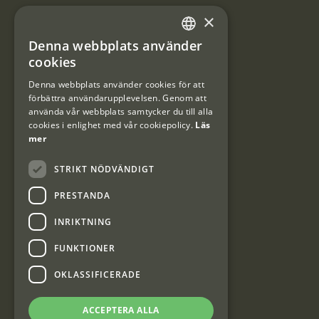
×
Användarvillkor
Denna webbplats använder
#Interjaktfamily
SWEDISH
cookies
DANISH
Denna webbplats använder cookies för att
förbättra användarupplevelsen. Genom att
Kundklubb
använda vår webbplats samtycker du till alla
cookies i enlighet med vår cookiepolicy.
Läs
Information om kundklubben.
mer
STRIKT NÖDVÄNDIGT
PRESTANDA
INRIKTNING
Interjakt SE
FUNKTIONER
OKLASSIFICERADE
Interjakt Sweden AB, Årjäng
Org: 553222-3915
ACCEPTERA ALLA