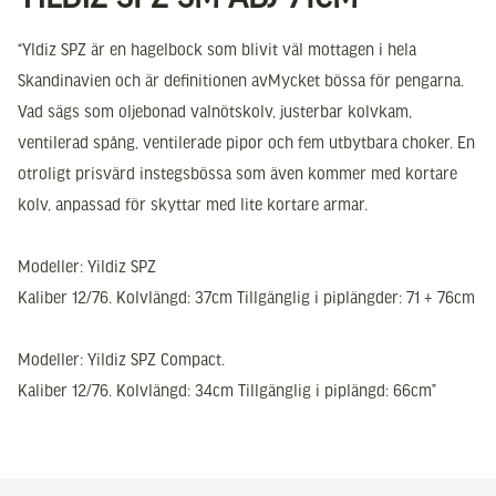
“Yldiz SPZ är en hagelbock som blivit väl mottagen i hela
Skandinavien och är definitionen avMycket bössa för pengarna.
Vad sägs som oljebonad valnötskolv, justerbar kolvkam,
ventilerad spång, ventilerade pipor och fem utbytbara choker. En
otroligt prisvärd instegsbössa som även kommer med kortare
kolv, anpassad för skyttar med lite kortare armar.
Modeller: Yildiz SPZ
Kaliber 12/76. Kolvlängd: 37cm Tillgänglig i piplängder: 71 + 76cm
Modeller: Yildiz SPZ Compact.
Kaliber 12/76. Kolvlängd: 34cm Tillgänglig i piplängd: 66cm”