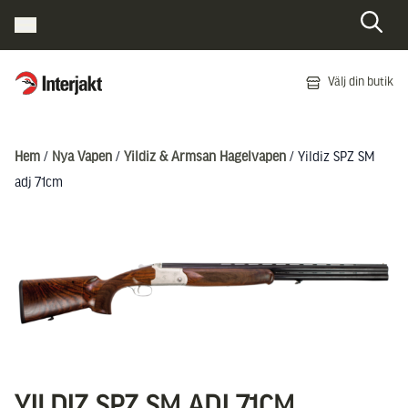
Interjakt SE
Välj din butik
Hoppa till innehåll
Hem
/
Nya Vapen
/
Yildiz & Armsan Hagelvapen
/ Yildiz SPZ SM
adj 71cm
YILDIZ SPZ SM ADJ 71CM