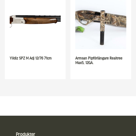
Yildiz SPZ M Adj 12/76 71cm
Armsan Pipförlängare Realtree
Max5, 12GA.
Sidfot
Produkter