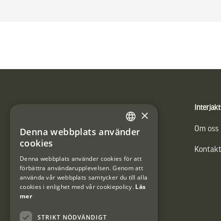
Sidfot
Produkter
Interjakt
×
Vännäs Friluftbyxa
Om oss
Denna webbplats använder
SWEDISH
cookies
Kontakt
DANISH
Denna webbplats använder cookies för att
förbättra användarupplevelsen. Genom att
använda vår webbplats samtycker du till alla
cookies i enlighet med vår cookiepolicy.
Läs
mer
STRIKT NÖDVÄNDIGT