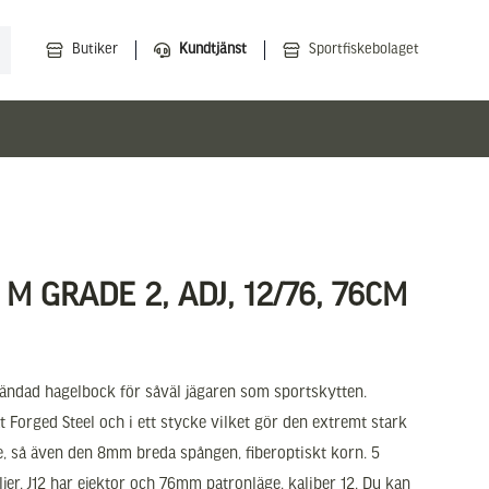
Butiker
Kundtjänst
Sportfiskebolaget
K M GRADE 2, ADJ, 12/76, 76CM
lländad hagelbock för såväl jägaren som sportskytten.
t Forged Steel och i ett stycke vilket gör den extremt stark
de, så även den 8mm breda spången, fiberoptiskt korn. 5
er. J12 har ejektor och 76mm patronläge, kaliber 12. Du kan