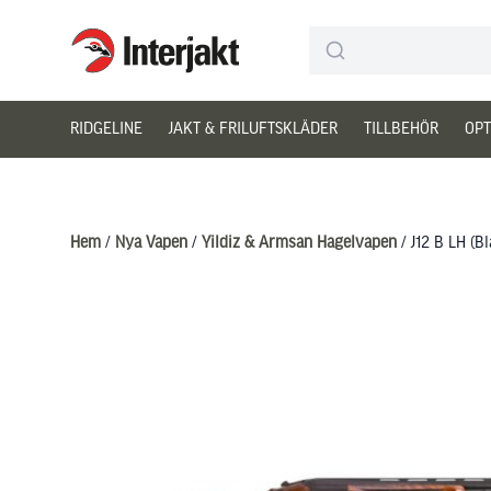
Interjakt SE
Hoppa till innehåll
RIDGELINE
JAKT & FRILUFTSKLÄDER
TILLBEHÖR
OPT
Hem
/
Nya Vapen
/
Yildiz & Armsan Hagelvapen
/ J12 B LH (B