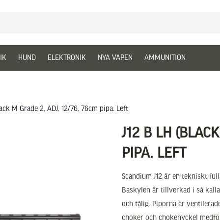
IK
HUND
ELEKTRONIK
NYA VAPEN
AMMUNITION
lack M Grade 2, ADJ, 12/76, 76cm pipa. Left
J12 B LH (BLAC
PIPA. LEFT
Scandium J12 är en tekniskt fu
Baskylen är tillverkad i så kalla
och tålig. Piporna är ventilera
choker och chokenyckel medfölj