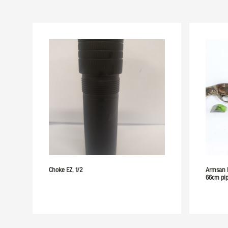
Choke EZ, 1/2
Armsan 
66cm pi