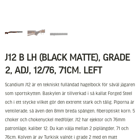
J12 B LH (BLACK MATTE), GRADE
2, ADJ, 12/76, 71CM. LEFT
Scandium J12 är en tekniskt fulländad hagelbock för såväl jägaren
som sportskytten. Baskylen är tillverkad i så kallat Forged Steel
och i ett stycke vilket gör den extremt stark och tålig. Piporna är
ventilerade, så även den 8mm breda spången, fiberoptiskt korn. 5
choker och chokenyckel medföljer. J12 har ejektor och 76mm
patronläge, kaliber 12. Du kan välja mellan 2 piplängder, 71 och
76cm. Kolven är av Turkisk valnöt i grade 2 med en matt