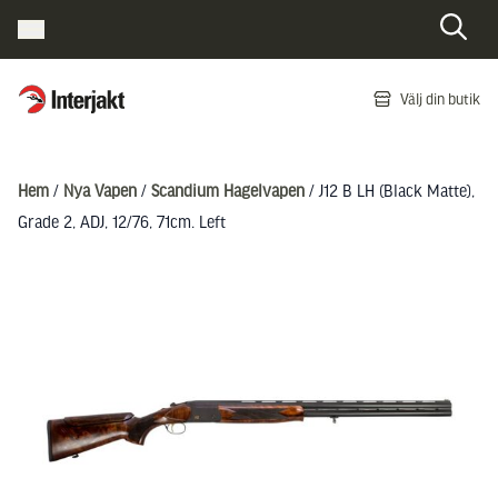
Interjakt SE
Välj din butik
Hoppa till innehåll
Hem
/
Nya Vapen
/
Scandium Hagelvapen
/ J12 B LH (Black Matte),
Grade 2, ADJ, 12/76, 71cm. Left