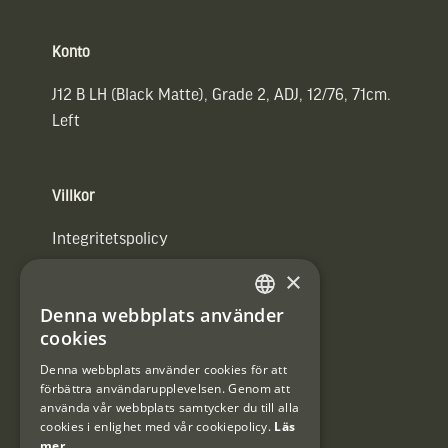
Konto
J12 B LH (Black Matte), Grade 2, ADJ, 12/76, 71cm.
Left
Villkor
Integritetspolicy
×
Användarvillkor
Denna webbplats använder
#Interjaktfamily
SWEDISH
cookies
DANISH
Denna webbplats använder cookies för att
förbättra användarupplevelsen. Genom att
Kundklubb
använda vår webbplats samtycker du till alla
cookies i enlighet med vår cookiepolicy.
Läs
Information om kundklubben.
mer