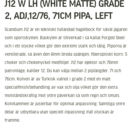
J12 W LH (WHITE MATTE) GRADE
2, ADJ,12/76, 71CM PIPA, LEFT
Scandium J12 är en tekniskt fulländad hagelbock för såväl jägaren
som sportskytten. Baskylen är tillverkad i så kallat Forged Steel
och i ett stycke vilket gör den extremt stark och tålig. Piporna är
ventilerade, så även den 8mm breda spången, fiberoptiskt korn. 5
choker och chokenyckel medföljer. J12 har ejektor och 76mm
patronläge, kaliber 12. Du kan välja mellan 2 piplängder, 71 och
76cm. Kolven är av Turkisk valnöt i grade 2 med en matt
specialfinish/behandling av vax och olja vilket gör den extra
motståndskraftig mot yttre påverkan så som regn och smuts.
Kolvkammen är justerbar för optimal anpassning. Samtliga yttre
delar är utbytbara utan speciell inpassning ifall olyckan är
framme.