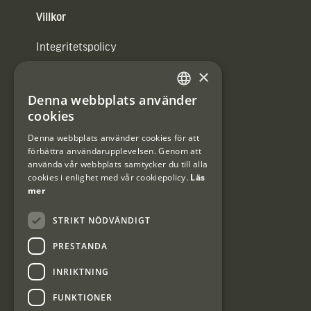
Villkor
Integritetspolicy
×
Användarvillkor
Denna webbplats använder
#Interjaktfamily
SWEDISH
cookies
DANISH
Denna webbplats använder cookies för att
förbättra användarupplevelsen. Genom att
Kundklubb
använda vår webbplats samtycker du till alla
cookies i enlighet med vår cookiepolicy.
Läs
Information om kundklubben.
mer
STRIKT NÖDVÄNDIGT
PRESTANDA
INRIKTNING
Interjakt SE
FUNKTIONER