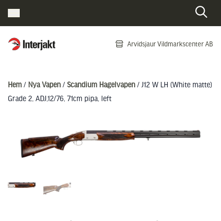
Interjakt SE
Arvidsjaur Vildmarkscenter AB
Hoppa till innehåll
Hem
/
Nya Vapen
/
Scandium Hagelvapen
/ J12 W LH (White matte)
Grade 2, ADJ,12/76, 71cm pipa, left