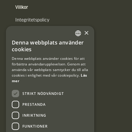
Villkor
Integritetspolicy
×
Användarvillkor
Denna webbplats använder
#Interjaktfamily
SWEDISH
cookies
DANISH
Denna webbplats använder cookies för att
förbättra användarupplevelsen. Genom att
Kundklubb
använda vår webbplats samtycker du till alla
cookies i enlighet med vår cookiepolicy.
Läs
Information om kundklubben.
mer
STRIKT NÖDVÄNDIGT
PRESTANDA
INRIKTNING
Interjakt SE
FUNKTIONER