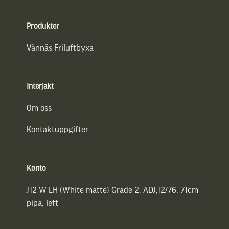
Sidfot
Produkter
Vännäs Friluftbyxa
Interjakt
Om oss
Kontaktuppgifter
Konto
J12 W LH (White matte) Grade 2, ADJ,12/76, 71cm
pipa, left