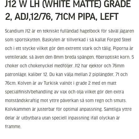
J12 W LH (WHITE MATTE) GRADE
2, ADJ,12/76, 71CM PIPA, LEFT
Scandium J12 är en tekniskt fulländad hagelbock för såväl jägaren
som sportskytten. Baskylen är tillverkad i så kallat Forged Steel
och i ett stycke vilket gör den extremt stark och tålig. Piporna är
ventilerade, så även den 8mm breda spången, fiberoptiskt korn. 5
choker och chokenyckel medföljer. J12 har ejektor och 76mm
patronläge, kaliber 12. Du kan välja mellan 2 piplängder, 71 och
76cm. Kolven är av Turkisk valnöt i grade 2 med en matt
specialfinish/behandling av vax och olja vilket gör den extra
motståndskraftig mot yttre påverkan så som regn och smuts.
Kolvkammen är justerbar för optimal anpassning. Samtliga yttre
delar är utbytbara utan speciell inpassning ifall olyckan är
framme.