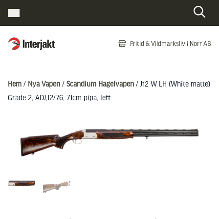
Interjakt SE
Fritid & Vildmarksliv i Norr AB
Hoppa till innehåll
Hem
/
Nya Vapen
/
Scandium Hagelvapen
/ J12 W LH (White matte)
Grade 2, ADJ,12/76, 71cm pipa, left