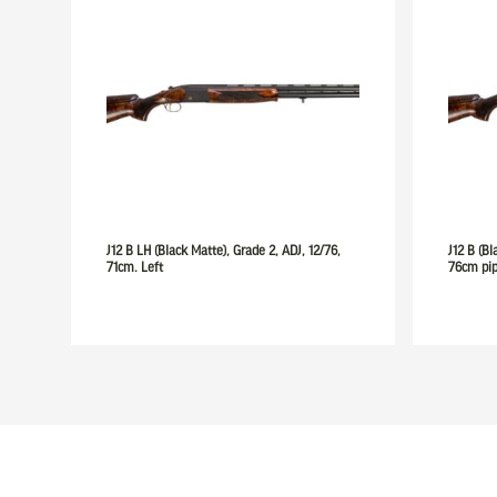
J12 B LH (Black Matte), Grade 2, ADJ, 12/76,
J12 B (Bl
71cm. Left
76cm pi