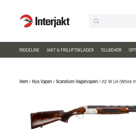
Interjakt SE
Hoppa till innehåll
RIDGELINE
JAKT & FRILUFTSKLÄDER
TILLBEHÖR
OPT
Hem
/
Nya Vapen
/
Scandium Hagelvapen
/ J12 W LH (White ma