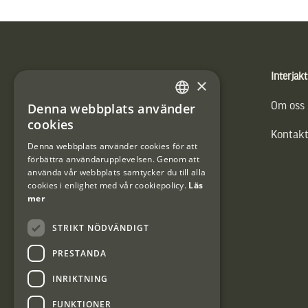
Sidfot
Produkter
Interjakt
×
Vännäs Friluftbyxa
Om oss
Denna webbplats använder
SWEDISH
cookies
Kontakt
DANISH
Denna webbplats använder cookies för att
förbättra användarupplevelsen. Genom att
använda vår webbplats samtycker du till alla
cookies i enlighet med vår cookiepolicy.
Läs
mer
STRIKT NÖDVÄNDIGT
PRESTANDA
INRIKTNING
FUNKTIONER