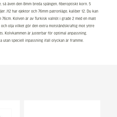
de, så även den 8mm breda spången, fiberoptiskt korn. 5
er. J12 har ejektor och 76mm patronläge, kaliber 12. Du kan
ch 76cm. Kolven är av Turkisk valnöt i grade 2 med en matt
 och olja vilket gör den extra motståndskraftig mot yttre
s. Kolvkammen är justerbar för optimal anpassning.
ra utan speciell inpassning ifall olyckan är framme.