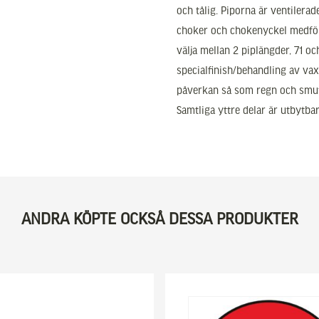
och tålig. Piporna är ventilera
choker och chokenyckel medfölj
välja mellan 2 piplängder, 71 o
specialfinish/behandling av vax
påverkan så som regn och smut
Samtliga yttre delar är utbytba
ANDRA KÖPTE OCKSÅ DESSA PRODUKTER