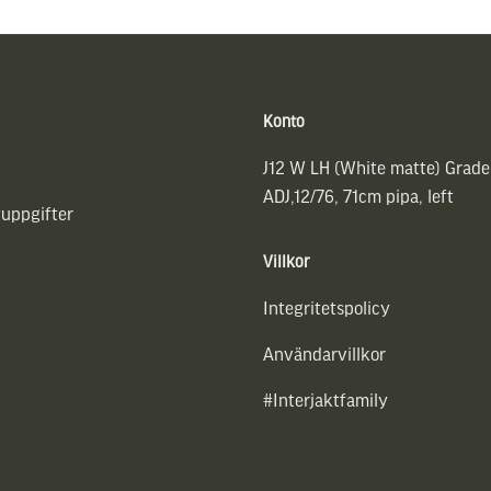
Konto
J12 W LH (White matte) Grade
ADJ,12/76, 71cm pipa, left
uppgifter
Villkor
Integritetspolicy
Användarvillkor
#Interjaktfamily