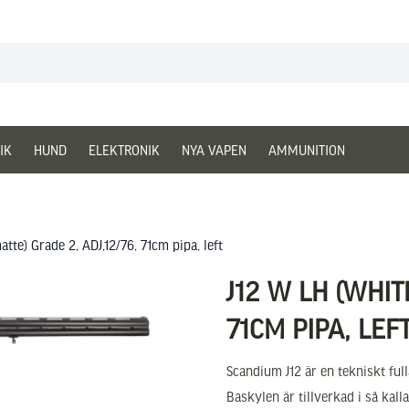
IK
HUND
ELEKTRONIK
NYA VAPEN
AMMUNITION
tte) Grade 2, ADJ,12/76, 71cm pipa, left
J12 W LH (WHIT
71CM PIPA, LEF
Scandium J12 är en tekniskt fu
Baskylen är tillverkad i så kalla