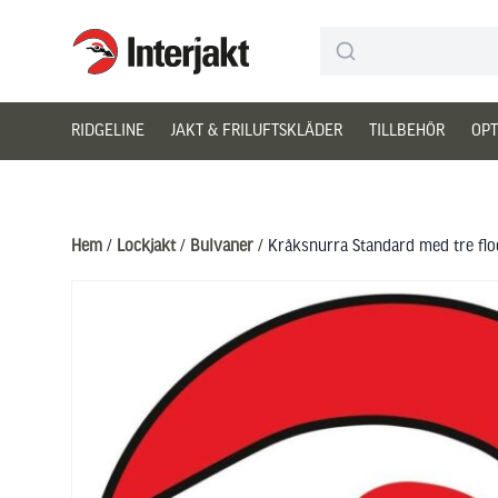
Interjakt SE
Hoppa till innehåll
RIDGELINE
JAKT & FRILUFTSKLÄDER
TILLBEHÖR
OPT
Hem
/
Lockjakt
/
Bulvaner
/ Kråksnurra Standard med tre flo