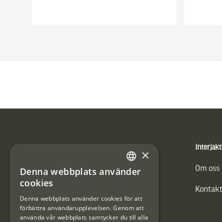
Sidfot
Produkter
Interjakt
×
Vännäs Friluftbyxa
Om oss
Denna webbplats använder
SWEDISH
cookies
Kontakt
DANISH
Denna webbplats använder cookies för att
förbättra användarupplevelsen. Genom att
använda vår webbplats samtycker du till alla