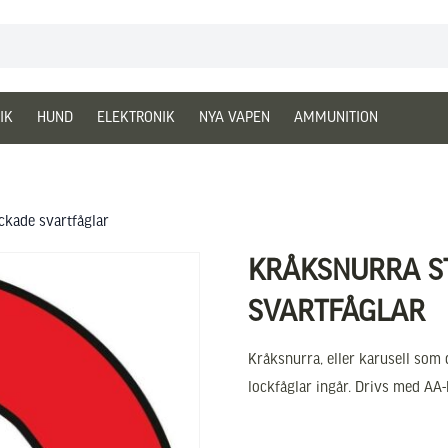
IK
HUND
ELEKTRONIK
NYA VAPEN
AMMUNITION
ckade svartfåglar
KRÅKSNURRA S
SVARTFÅGLAR
Kråksnurra, eller karusell som 
lockfåglar ingår. Drivs med AA-